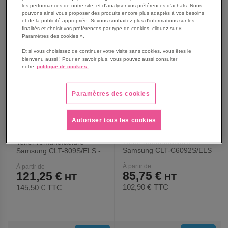
les performances de notre site, et d'analyser vos préférences d'achats. Nous
AUX
AUX
pouvons ainsi vous proposer des produits encore plus adaptés à vos besoins
et de la publicité appropriée. Si vous souhaitez plus d'informations sur les
FAVORIS
FAVORIS
finalités et choisir vos préférences par type de cookies, cliquez sur «
Paramètres des cookies ».
Et si vous choisissez de continuer votre visite sans cookies, vous êtes le
bienvenu aussi ! Pour en savoir plus, vous pouvez aussi consulter
notre
politique de cookies.
Paramètres des cookies
Autoriser tous les cookies
Toner remanufacturé
Toner remanufacturé
Samsung CLT-C6092S/ELS
Samsung CLT-809S/ELS -
- Cyan - Owa
Cyan - Owa
À partir de
À partir de
85,75 €
121,25 €
102,90 €
TTC
145,50 €
TTC