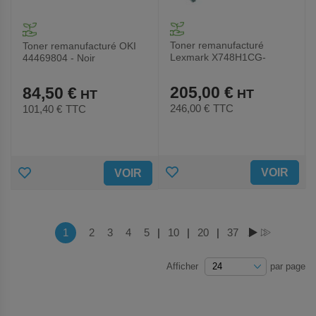
Toner remanufacturé
Toner remanufacturé OKI
Lexmark X748H1CG-
44469804 - Noir
Lexmark C748H1CG -
Cyan
205,00 €
84,50 €
246,00 €
TTC
101,40 €
TTC
AJOUTER
AJOUTER
VOIR
VOIR
AUX
AUX
FAVORIS
FAVORIS
Page
Vous lisez actuellement la page
1
Page
2
Page
3
Page
4
Page
5
|
Page
10
|
Page
20
|
Page
37
PAGE
PAGE
Afficher
par page