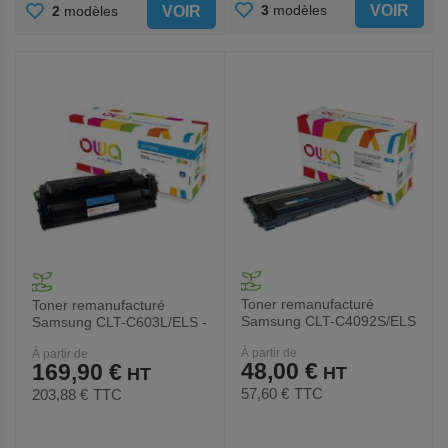
AJOUTER
AJOUTER
VOIR
3
modèles
VOIR
2
modèles
AUX
AUX
FAVORIS
FAVORIS
Toner remanufacturé
Toner remanufacturé
Samsung CLT-C4092S/ELS
Samsung CLT-C603L/ELS -
- Cyan - Owa
Cyan - Owa
À partir de
À partir de
48,00 €
169,90 €
57,60 €
TTC
203,88 €
TTC