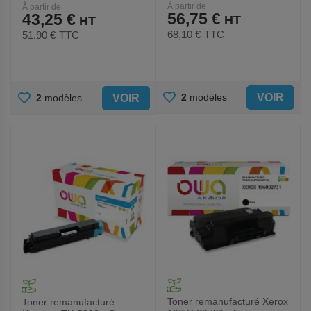
À partir de
À partir de
56,75 €
43,25 €
68,10 €
TTC
51,90 €
TTC
AJOUTER
AJOUTER
VOIR
2
modèles
VOIR
2
modèles
AUX
AUX
FAVORIS
FAVORIS
Toner remanufacturé Xerox
Toner remanufacturé