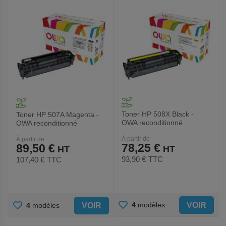
Toner HP 508X Black -
Toner HP 507A Magenta -
OWA reconditionné
OWA reconditionné
À partir de
À partir de
78,25 €
89,50 €
93,90 €
TTC
107,40 €
TTC
AJOUTER
AJOUTER
VOIR
4
modèles
VOIR
4
modèles
AUX
AUX