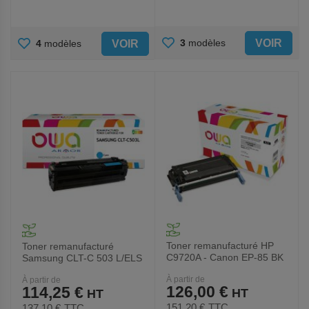
AJOUTER
AJOUTER
VOIR
3
modèles
VOIR
4
modèles
AUX
AUX
FAVORIS
FAVORIS
Toner remanufacturé HP
Toner remanufacturé
C9720A - Canon EP-85 BK
Samsung CLT-C 503 L/ELS
- Noir - Owa
- Owa
À partir de
À partir de
126,00 €
114,25 €
151,20 €
TTC
137,10 €
TTC