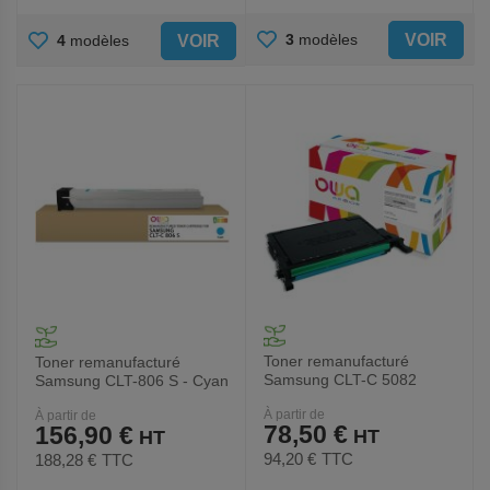
AJOUTER
AJOUTER
VOIR
3
modèles
VOIR
4
modèles
AUX
AUX
FAVORIS
FAVORIS
Toner remanufacturé
Toner remanufacturé
Samsung CLT-C 5082
Samsung CLT-806 S - Cyan
L/ELS - Cyan - Owa
- Owa
À partir de
À partir de
78,50 €
156,90 €
94,20 €
TTC
188,28 €
TTC