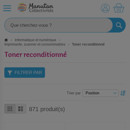
MO
RECHE
Informatique et numérique
Imprimante, scanner et consommables
Toner reconditionné
Toner reconditionné
FILTRER PAR
P
Trier par
O
D
Grille
Liste
871
produit(s)