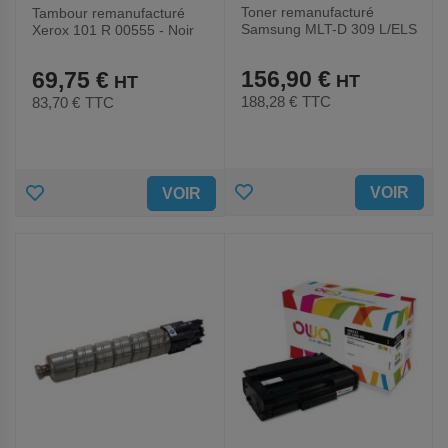
Toner remanufacturé
Tambour remanufacturé
Samsung MLT-D 309 L/ELS
Xerox 101 R 00555 - Noir
- Noir
156,90 €
69,75 €
188,28 €
TTC
83,70 €
TTC
AJOUTER
AJOUTER
VOIR
VOIR
AUX
AUX
FAVORIS
FAVORIS