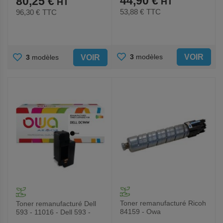
44,90 €
80,25 €
53,88 €
TTC
96,30 €
TTC
AJOUTER
AJOUTER
VOIR
3
modèles
VOIR
3
modèles
AUX
AUX
FAVORIS
FAVORIS
Toner remanufacturé Ricoh
Toner remanufacturé Dell
84159 - Owa
593 - 11016 - Dell 593 -
11140 - Noir - Owa