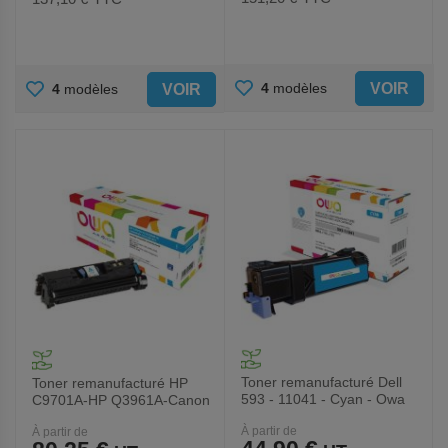
AJOUTER
AJOUTER
VOIR
4
modèles
VOIR
4
modèles
AUX
AUX
FAVORIS
FAVORIS
Toner remanufacturé Dell
Toner remanufacturé HP
593 - 11041 - Cyan - Owa
C9701A-HP Q3961A-Canon
EP-87C-Canon 701C - Owa
À partir de
À partir de