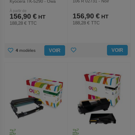
106 R 02731 - Noir
Kyocera TK-5290 - Owa
À partir de
156,90 €
156,90 €
188,28 €
TTC
188,28 €
TTC
AJOUTER
AJOUTER
VOIR
VOIR
4
modèles
AUX
AUX
FAVORIS
FAVORIS