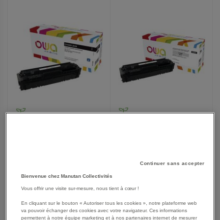
FAVORIS
FAVORIS
Toner HP CF410A Black -
Toner HP 304A Black - OWA
OWA reconditionné
reconditionné
À partir de
À partir de
97,90 €
114,75 €
Continuer sans accepter
117,48 €
TTC
137,70 €
TTC
Bienvenue chez Manutan Collectivités
Vous offrir une visite sur-mesure, nous tient à cœur !
En cliquant sur le bouton « Autoriser tous les cookies », notre plateforme web
AJOUTER
va pouvoir échanger des cookies avec votre navigateur. Ces informations
AJOUTER
VOIR
4
modèles
VOIR
3
modèles
permettent à notre équipe marketing et à nos partenaires internet de mesurer