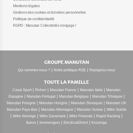
Mentions légales
Gestions des cookies et données personnelles
Politique de confidentialité
RGPD : Manutan Collectivités s'engage !
GROUPE MANUTAN
|
|
Qui sommes-nous ?
Notre politique RSE
Rejoignez-nous
TOUTE LA FAMILLE
|
|
|
|
Casal Sport
Pichon
Manutan France
Manutan Italie
Manutan
|
|
|
|
Espagne
Manutan Portugal
Manutan Belgique
Manutan Tchéquie
|
|
|
Manutan Pologne
Manutan Hongrie
Manutan Slovaquie
Manutan UK
|
|
|
Manutan Pays-Bas
Manutan Allemagne
Manutan Suisse
Witre Suède
|
|
|
|
|
Witre Norvège
Witre Danemark
Witre Finlande
Rapid Racking
|
|
|
Ikaros
Ironmongery
ElectricalDirect
Kruizinga