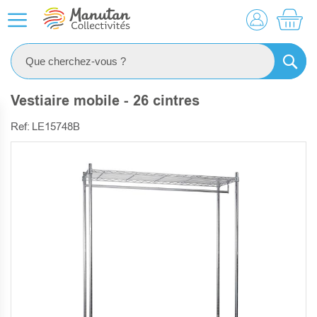
MO
RECHE
Vestiaire mobile - 26 cintres
Ref: LE15748B
SKIP
TO
THE
END
OF
THE
IMAGES
GALLERY