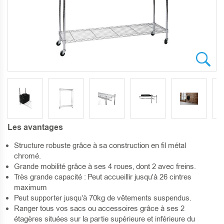
SKIP
Les avantages
TO
THE
Structure robuste grâce à sa construction en fil métal
BEGINNING
chromé.
OF
Grande mobilité grâce à ses 4 roues, dont 2 avec freins.
THE
Très grande capacité : Peut accueillir jusqu'à 26 cintres
IMAGES
maximum
GALLERY
Peut supporter jusqu'à 70kg de vêtements suspendus.
Ranger tous vos sacs ou accessoires grâce à ses 2
étagères situées sur la partie supérieure et inférieure du