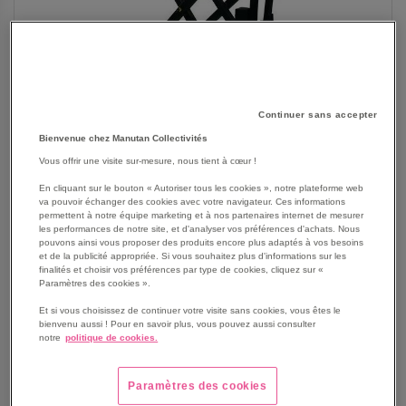
Continuer sans accepter
Bienvenue chez Manutan Collectivités
Vous offrir une visite sur-mesure, nous tient à cœur !
En cliquant sur le bouton « Autoriser tous les cookies », notre plateforme web
va pouvoir échanger des cookies avec votre navigateur. Ces informations
permettent à notre équipe marketing et à nos partenaires internet de mesurer
les performances de notre site, et d'analyser vos préférences d'achats. Nous
pouvons ainsi vous proposer des produits encore plus adaptés à vos besoins
SKIP
Les avantages
et de la publicité appropriée. Si vous souhaitez plus d'informations sur les
TO
finalités et choisir vos préférences par type de cookies, cliquez sur «
THE
Le transpalette manuel haute levée permet de lever
Paramètres des cookies ».
BEGINNING
facilement des charges jusqu'à 8 mm.
Et si vous choisissez de continuer votre visite sans cookies, vous êtes le
OF
Une prise en main ergonomique grâce à un timon doté
bienvenu aussi ! Pour en savoir plus, vous pouvez aussi consulter
THE
notre
politique de cookies.
d'une poignée de commande 3 positions.
IMAGES
Une valve spécifique permet d'abaisser la charge en
GALLERY
douceur.
Paramètres des cookies
L'unité hydraulique permet de monter des charges sans