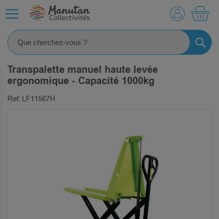
MO
RECHE
Transpalette manuel haute levée
ergonomique - Capacité 1000kg
Ref: LF11567H
SKIP
TO
THE
END
OF
THE
IMAGES
GALLERY