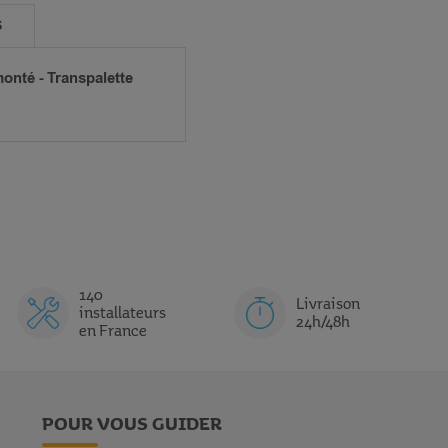
S
monté - Transpalette
140
Livraison
installateurs
24h/48h
en France
POUR VOUS GUIDER