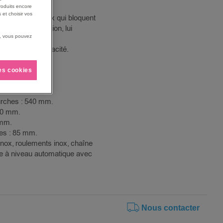
roduits encore
 et choisir vos
lisateurs latéraux qui bloquent
300 mm d’élévation, lui
us, vous pouvez
abilité.
 confort et efficacité.
n nylon.
de 1140 mm.
les cookies
ur externe.
165 mm.
urches : 540 mm.
60 mm.
 mm.
es : 85 mm.
inox, roulements inox, chaîne
ise à niveau automatique avec
Nous contacter