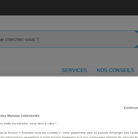
rcher
SERVICES
NOS CONSEILS
nspalette galvanisé 1 T haute levée électrique timon monté
vée
Les avantages
Continue
Robuste et de qualité pre
chez Manutan Collectivités
électrique haute levée est
une visite sur-mesure, nous tient à cœur !
Ce transpalette permet de
sur le bouton « Autoriser tous les cookies », notre plateforme web va pouvoir échanger des cooki
des charges de 1 tonne ré
Ces informations permettent à notre équipe marketing et à nos partenaires internet de mesurer le