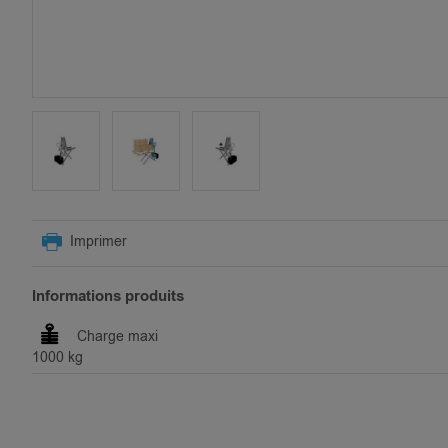
SKIP
TO
Imprimer
THE
BEGINNING
OF
Informations produits
THE
IMAGES
Charge maxi
GALLERY
1000 kg