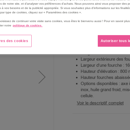
800 mm.
s de notre site, et d'analyser vos préférences d'achats. Nous pouvons ainsi vous proposer des p
 à vos besoins et de la publicité appropriée. Si vous souhaitez plus d'informations sur les finalités
Il est équipé de deux stabi
par type de cookies, cliquez sur « Paramètres des cookies ».
le transpalette au-delà de 
hoisissez de continuer votre visite sans cookies, vous êtes le bienvenu aussi ! Pour en savoir pl
procurant une excellente st
ter notre
politique de cookies.
La levée électrique apporte
Les roues et galets sont e
L'entraxe des roues est 
res des cookies
Autoriser tous 
Il est équipé d'une charge
Longueur de fourches : 1
Largeur extérieure des fo
Largeur d'une fourche : 1
Hauteur d'élévation : 800
Hauteur fourches abaissé
Options disponibles : axe 
inox, huile grand froid, m
cellule.
Voir le descriptif complet