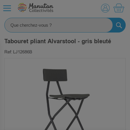
MO
RECHE
Tabouret pliant Alvarstool - gris bleuté
Ref: LJ12686B
SKIP
TO
THE
END
OF
THE
IMAGES
GALLERY