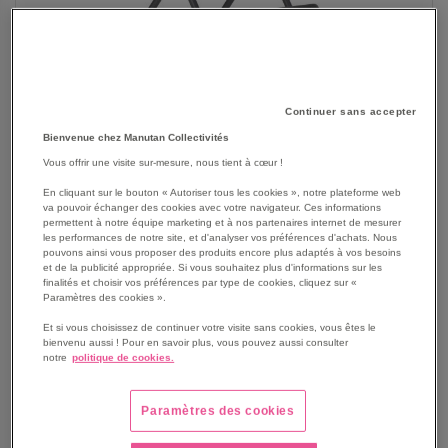
Continuer sans accepter
Bienvenue chez Manutan Collectivités
Vous offrir une visite sur-mesure, nous tient à cœur !
En cliquant sur le bouton « Autoriser tous les cookies », notre plateforme web
va pouvoir échanger des cookies avec votre navigateur. Ces informations
permettent à notre équipe marketing et à nos partenaires internet de mesurer
les performances de notre site, et d'analyser vos préférences d'achats. Nous
SKIP
Les avantages
pouvons ainsi vous proposer des produits encore plus adaptés à vos besoins
TO
et de la publicité appropriée. Si vous souhaitez plus d'informations sur les
finalités et choisir vos préférences par type de cookies, cliquez sur «
THE
Tabouret pliant Alvarstool avec plateau 100%
Paramètres des cookies ».
BEGINNING
polyéthylène haute densité.
OF
Et si vous choisissez de continuer votre visite sans cookies, vous êtes le
Structure d’acier peint par pulvérisation.
bienvenu aussi ! Pour en savoir plus, vous pouvez aussi consulter
THE
Repose-pieds rabattable pour replier le tabouret de
notre
politique de cookies.
IMAGES
façon optimale.
GALLERY
Assise large et confortable.
Paramètres des cookies
Fabriquée à base de matériaux hygiéniques et faciles à
nettoyer