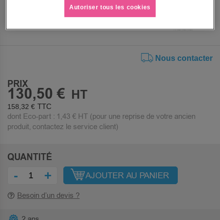
Voir le descriptif complet
Autoriser tous les cookies
Nous contacter
PRIX
130,50 €
158,32 €
dont Eco-part :
1,43 €
HT (pour une reprise de votre ancien
produit, contactez le service client)
QUANTITÉ
-
+
AJOUTER AU PANIER
Besoin d’un devis ?
2 ans