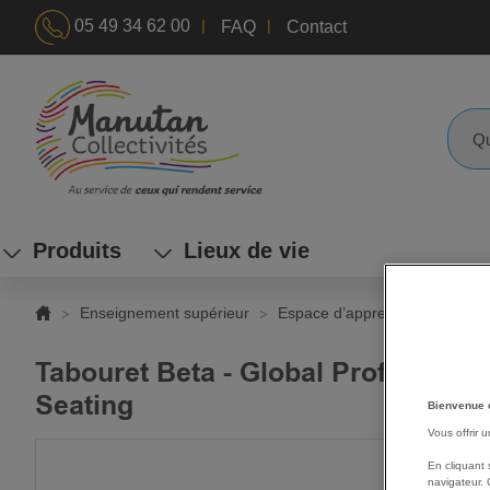
|
|
05 49 34 62 00
FAQ
Contact
ALLEZ
AU
CONTENU
Reche
Produits
Lieux de vie
Enseignement supérieur
Espace d’apprentissages
C
Tabouret Beta - Global Professiona
Seating
Bienvenue 
Vous offrir 
SKIP
En cliquant 
TO
navigateur. 