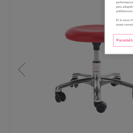
THE
performance
END
plus adaptés
préférences 
OF
THE
Et si vous c
IMAGES
aussi consul
GALLERY
Paramèt