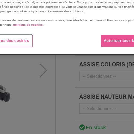
s de notre site, et d'analyser vos préférences d'achats. Nous pouvons ainsi vous proposer des p
Roulettes Ø 50 mm.
 à vos besoins et de la publicité appropriée. Si vous souhaitez plus d'informations sur les finalités
Voir le descriptif complet
par type de cookies, cliquez sur « Paramètres des cookies ».
hoisissez de continuer votre visite sans cookies, vous êtes le bienvenu aussi ! Pour en savoir pl
ter notre
politique de cookies.
PIÉTEMENT COLORIS
res des cookies
Autoriser tous 
ASSISE COLORIS (D
ASSISE HAUTEUR M
En stock