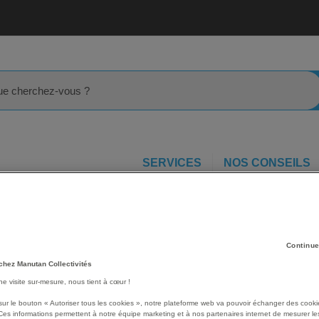
rcher
SERVICES
NOS CONSEILS
oworking
Tabouret Beta - Global Professional Seating
l
Les avantages
Continue
chez Manutan Collectivités
Assise avec revêtement imi
une visite sur-mesure, nous tient à cœur !
facile d’entretien.
Revêtement enduit PVC c
sur le bouton « Autoriser tous les cookies », notre plateforme web va pouvoir échanger des cooki
1021-1 et -2.
Ces informations permettent à notre équipe marketing et à nos partenaires internet de mesurer le