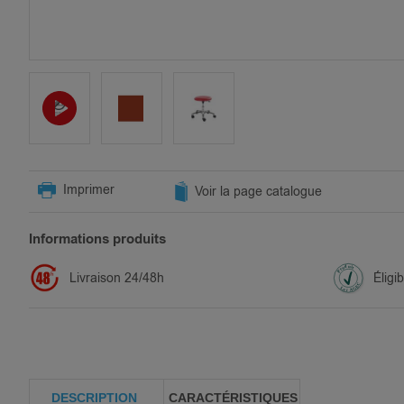
SKIP
TO
Imprimer
Voir la page catalogue
THE
BEGINNING
OF
Informations produits
THE
IMAGES
Livraison 24/48h
Éligi
GALLERY
DESCRIPTION
CARACTÉRISTIQUES