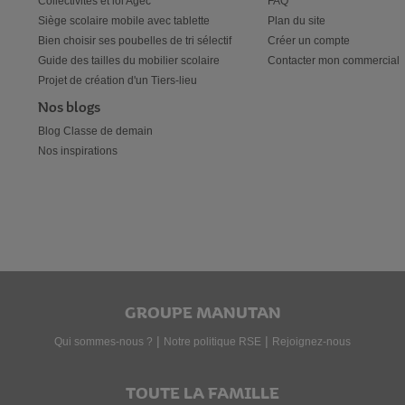
Collectivités et loi Agec
FAQ
Siège scolaire mobile avec tablette
Plan du site
Bien choisir ses poubelles de tri sélectif
Créer un compte
Guide des tailles du mobilier scolaire
Contacter mon commercial
Projet de création d'un Tiers-lieu
Nos blogs
Blog Classe de demain
Nos inspirations
GROUPE MANUTAN
|
|
Qui sommes-nous ?
Notre politique RSE
Rejoignez-nous
TOUTE LA FAMILLE