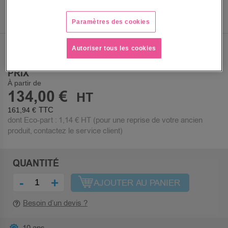
Paramètres des cookies
En stock
Livraison 24/48h
Autoriser tous les cookies
PRIX
À partir de
134,00 €
161,94 €
dont Eco-part :
1,14 €
HT (pour une reprise de votre ancien
produit, contactez le service client)
QUANTITÉ
-
+
AJOUTER AU PANIER
Besoin d’un devis ?