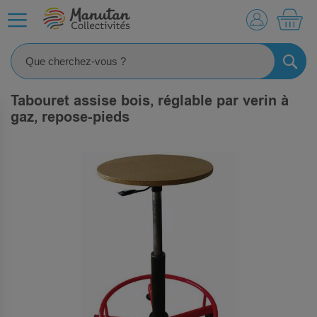
MO
RECHE
Tabouret assise bois, réglable par verin à
gaz, repose-pieds
SKIP
TO
THE
END
OF
THE
IMAGES
GALLERY