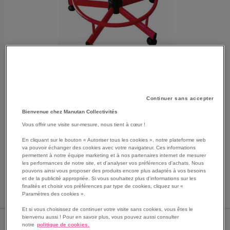
Continuer sans accepter
Bienvenue chez Manutan Collectivités
SKIP
Les avantages
Vous offrir une visite sur-mesure, nous tient à cœur !
TO
En cliquant sur le bouton « Autoriser tous les cookies », notre plateforme web
THE
Tabouret avec assise bois, réglable par vérin à gaz,
va pouvoir échanger des cookies avec votre navigateur. Ces informations
BEGINNING
avec repose-pieds.
permettent à notre équipe marketing et à nos partenaires internet de mesurer
OF
les performances de notre site, et d'analyser vos préférences d'achats. Nous
Assise tournante.
pouvons ainsi vous proposer des produits encore plus adaptés à vos besoins
THE
Barre repose-pieds incluse.
et de la publicité appropriée. Si vous souhaitez plus d'informations sur les
IMAGES
finalités et choisir vos préférences par type de cookies, cliquez sur «
Voir le descriptif complet
GALLERY
Paramètres des cookies ».
Et si vous choisissez de continuer votre visite sans cookies, vous êtes le
bienvenu aussi ! Pour en savoir plus, vous pouvez aussi consulter
PIÉTEMENT COLORIS (DÉTAILLÉ)
notre
politique de cookies.