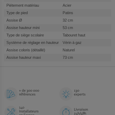
Acier
Patins
32 cm
53 cm
Tabouret haut
Vérin à gaz
Naturel
73 cm
+ de 300 000
130
références
experts
140
Livraison
installateurs
24h/48h