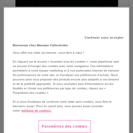
Continuer sans accepter
Bienvenue chez Manutan Collectivités
Vous offrir une visite sur-mesure, nous tient à cœur !
SKIP
Les avantages
TO
En cliquant sur le bouton « Autoriser tous les cookies », notre plateforme web
va pouvoir échanger des cookies avec votre navigateur. Ces informations
THE
Table vitrocéramique
permettent à notre équipe marketing et à nos partenaires internet de mesurer
BEGINNING
Cette table de cuisson vitrocéramique de 59 cm offre 4
les performances de notre site, et d'analyser vos préférences d'achats. Nous
OF
pouvons ainsi vous proposer des produits encore plus adaptés à vos besoins
foyers Hilight performants pour une montée en
et de la publicité appropriée. Si vous souhaitez plus d'informations sur les
THE
température rapide et précise
finalités et choisir vos préférences par type de cookies, cliquez sur «
IMAGES
Paramètres des cookies ».
Grâce à ses commandes sensitives par capteurs, elle
GALLERY
combine modernité et simplicité d utilisation
Et si vous choisissez de continuer votre visite sans cookies, vous êtes le
Avec 9 niveaux de puissance et une minuterie
bienvenu aussi ! Pour en savoir plus, vous pouvez aussi consulter
notre
politique de cookies.
individuelle pour chaque foyer, elle permet une cuisson
maîtrisée et personnalisée
Le coupe-circuit automatique de 30 minutes et la
Paramètres des cookies
sécurité enfant garantissent une utilisation sereine au