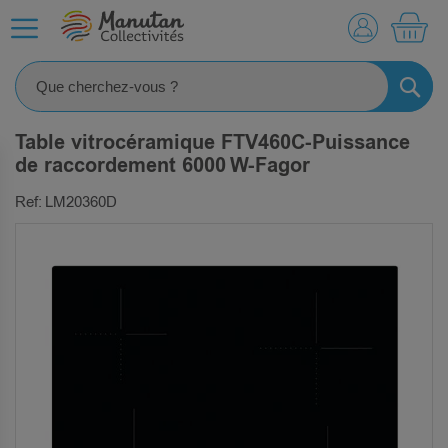
MO
RECHE
Table vitrocéramique FTV460C-Puissance
de raccordement 6000 W-Fagor
Ref: LM20360D
SKIP
TO
THE
END
OF
THE
IMAGES
GALLERY