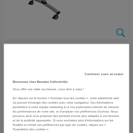
SKIP
Les avantages
Continuer sans accepter
TO
Bienvenue chez Manutan Collectivités
THE
Table de réunion rectangulaire pliante Axe avec plateau
BEGINNING
Vous offrir une visite sur-mesure, nous tient à cœur !
stratifié pivotant permettant un gain de place pour le
OF
rangement.
En cliquant sur le bouton « Autoriser tous les cookies », notre plateforme web
THE
Plateau stratifié permettant les repas et le nettoyage à
va pouvoir échanger des cookies avec votre navigateur. Ces informations
IMAGES
permettent à notre équipe marketing et à nos partenaires internet de mesurer
l’eau savonneuse.
les performances de notre site, et d'analyser vos préférences d'achats. Nous
GALLERY
Verrouillage automatique du plateau en position travail
pouvons ainsi vous proposer des produits encore plus adaptés à vos besoins
et de la publicité appropriée. Si vous souhaitez plus d'informations sur les
horizontale et en position verticale pour le stockage.
finalités et choisir vos préférences par type de cookies, cliquez sur «
Système de liaison rapide entre les plateaux par vis
Paramètres des cookies ».