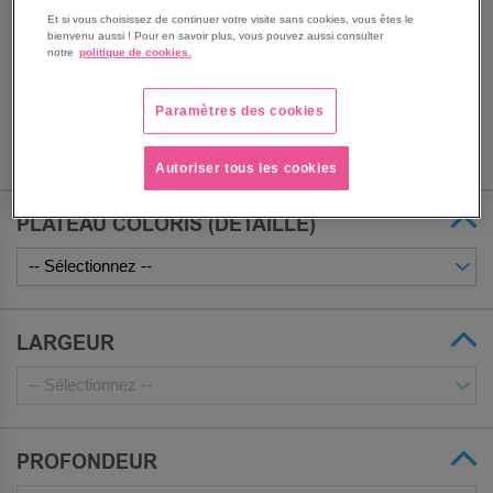
molette.
Et si vous choisissez de continuer votre visite sans cookies, vous êtes le
Équipée de 4 roulettes de diamètre 75 mm avec frein.
bienvenu aussi ! Pour en savoir plus, vous pouvez aussi consulter
La table peut supporter une charge maximale de 90 kg,
notre
politique de cookies.
garantissant une bonne stabilité lors de son utilisation.
Voir le descriptif complet
Paramètres des cookies
Autoriser tous les cookies
PLATEAU COLORIS (DÉTAILLÉ)
LARGEUR
PROFONDEUR