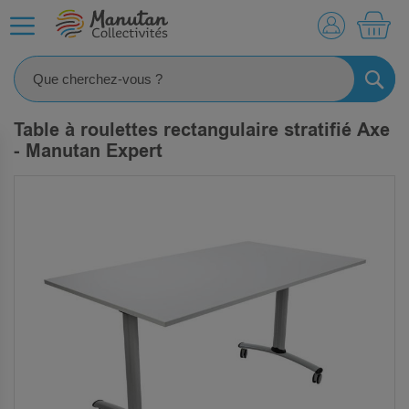
MO
RECHE
Table à roulettes rectangulaire stratifié Axe
- Manutan Expert
SKIP
TO
THE
END
OF
THE
IMAGES
GALLERY