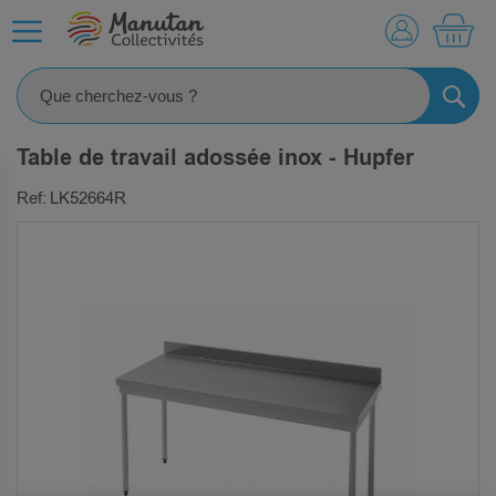
MO
RECHE
Table de travail adossée inox - Hupfer
Ref: LK52664R
SKIP
TO
THE
END
OF
THE
IMAGES
GALLERY