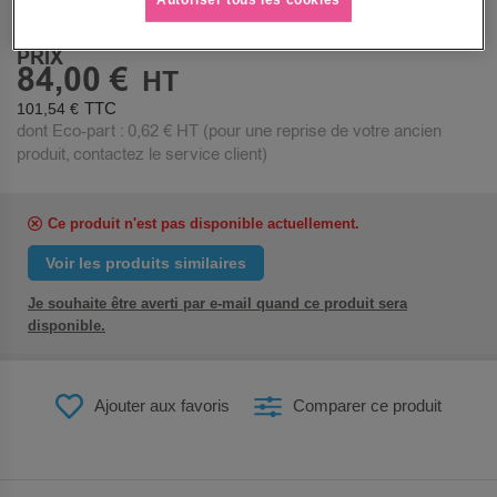
PRIX
84,00 €
101,54 €
dont Eco-part :
0,62 €
HT (pour une reprise de votre ancien
produit, contactez le service client)
Ce produit n'est pas disponible actuellement.
Voir les produits similaires
Je souhaite être averti par e-mail quand ce produit sera
disponible.
Ajouter aux favoris
Comparer ce produit