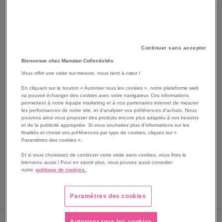
Continuer sans accepter
Bienvenue chez Manutan Collectivités
Vous offrir une visite sur-mesure, nous tient à cœur !
En cliquant sur le bouton « Autoriser tous les cookies », notre plateforme web
va pouvoir échanger des cookies avec votre navigateur. Ces informations
permettent à notre équipe marketing et à nos partenaires internet de mesurer
les performances de notre site, et d'analyser vos préférences d'achats. Nous
pouvons ainsi vous proposer des produits encore plus adaptés à vos besoins
SKIP
Les avantages
et de la publicité appropriée. Si vous souhaitez plus d'informations sur les
TO
finalités et choisir vos préférences par type de cookies, cliquez sur «
Paramètres des cookies ».
THE
Table de mixage avec 2 ou 6 entrées micro + USB.
BEGINNING
Modèle avec 4 ou 8 canaux.
Et si vous choisissez de continuer votre visite sans cookies, vous êtes le
OF
bienvenu aussi ! Pour en savoir plus, vous pouvez aussi consulter
Adaptée aux besoins en sonorisation.
notre
politique de cookies.
THE
Voir le descriptif complet
IMAGES
GALLERY
Paramètres des cookies
Nous contacter
Autoriser tous les cookies