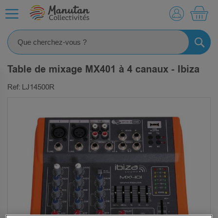
MO
RECHE
Table de mixage MX401 à 4 canaux - Ibiza
Ref: LJ14500R
SKIP
TO
THE
END
OF
THE
IMAGES
GALLERY