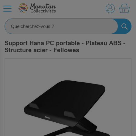
MO
RECHE
Support Hana PC portable - Plateau ABS -
Structure acier - Fellowes
SKIP
TO
THE
END
OF
THE
IMAGES
GALLERY