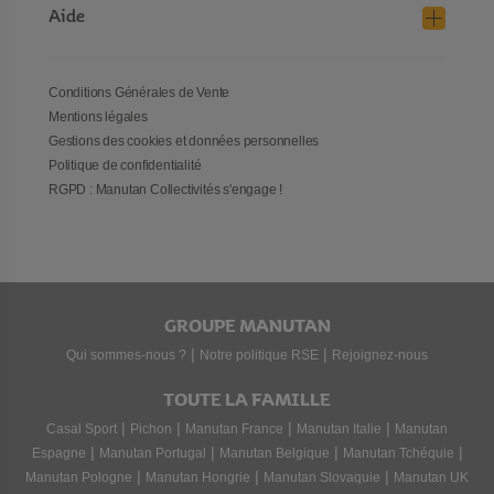
Aide
Conditions Générales de Vente
Mentions légales
Gestions des cookies et données personnelles
Politique de confidentialité
RGPD : Manutan Collectivités s'engage !
GROUPE MANUTAN
|
|
Qui sommes-nous ?
Notre politique RSE
Rejoignez-nous
TOUTE LA FAMILLE
|
|
|
|
Casal Sport
Pichon
Manutan France
Manutan Italie
Manutan
|
|
|
|
Espagne
Manutan Portugal
Manutan Belgique
Manutan Tchéquie
|
|
|
Manutan Pologne
Manutan Hongrie
Manutan Slovaquie
Manutan UK