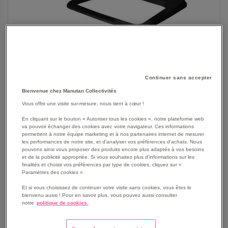
Continuer sans accepter
Bienvenue chez Manutan Collectivités
Vous offrir une visite sur-mesure, nous tient à cœur !
En cliquant sur le bouton « Autoriser tous les cookies », notre plateforme web
SKIP
Les avantages
va pouvoir échanger des cookies avec votre navigateur. Ces informations
TO
permettent à notre équipe marketing et à nos partenaires internet de mesurer
THE
les performances de notre site, et d'analyser vos préférences d'achats. Nous
Support Hana pour PC portable avec système de
pouvons ainsi vous proposer des produits encore plus adaptés à vos besoins
BEGINNING
passe-câbles intégré, permet de garder votre espace de
et de la publicité appropriée. Si vous souhaitez plus d'informations sur les
OF
travail bien organisé et sans encombrement de câbles.
finalités et choisir vos préférences par type de cookies, cliquez sur «
THE
Paramètres des cookies ».
Design élégant, disponible en noir ou en blanc, s'intègre
IMAGES
parfaitement à tout type de décor.
Et si vous choisissez de continuer votre visite sans cookies, vous êtes le
GALLERY
bienvenu aussi ! Pour en savoir plus, vous pouvez aussi consulter
Vous bénéficiez d'une tranquillité d'esprit avec une
notre
politique de cookies.
garantie longue durée.
Permet de réduire les douleurs cervicales et de la