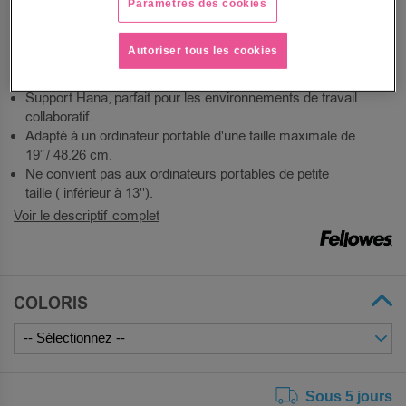
fatigue oculaire.
Paramètres des cookies
Travaillez plus longtemps sans inconfort.
Ajustement sans effort de la position de votre ordinateur
Autoriser tous les cookies
portable du bout des doigts, ce qui rend son utilisation
très pratique.
Support Hana, parfait pour les environnements de travail
collaboratif.
Adapté à un ordinateur portable d'une taille maximale de
19” / 48.26 cm.
Ne convient pas aux ordinateurs portables de petite
taille ( inférieur à 13'').
Voir le descriptif complet
COLORIS
Sous 5 jours