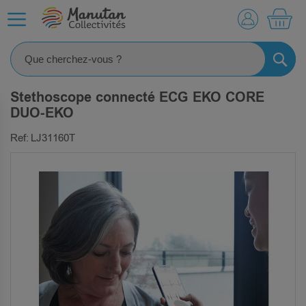
MO
RECHE
Stethoscope connecté ECG EKO CORE
DUO-EKO
Ref: LJ31160T
SKIP
TO
THE
END
OF
THE
IMAGES
GALLERY