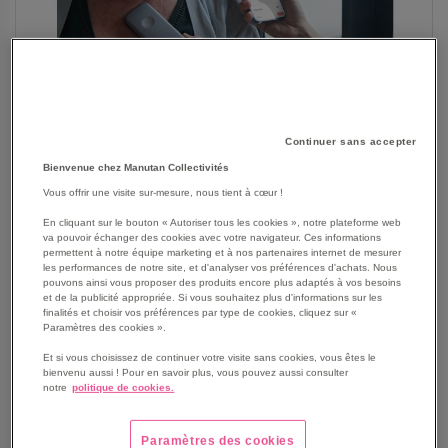
Continuer sans accepter
Bienvenue chez Manutan Collectivités
SKIP
Les avantages
Vous offrir une visite sur-mesure, nous tient à cœur !
TO
En cliquant sur le bouton « Autoriser tous les cookies », notre plateforme web
THE
Stéthoscope connecté
va pouvoir échanger des cookies avec votre navigateur. Ces informations
BEGINNING
Système d'examen cardiaque de poche 2 en 1
permettent à notre équipe marketing et à nos partenaires internet de mesurer
OF
les performances de notre site, et d'analyser vos préférences d'achats. Nous
ECG portable à une dérivation et stéthoscope
pouvons ainsi vous proposer des produits encore plus adaptés à vos besoins
THE
numérique Littman
et de la publicité appropriée. Si vous souhaitez plus d'informations sur les
IMAGES
finalités et choisir vos préférences par type de cookies, cliquez sur «
Sons cardiaques, pulmonaires et intestinaux amplifiés
GALLERY
Paramètres des cookies ».
jusqu'à 32 fois
Accès direct et en temps réel aux examens ECG via
Et si vous choisissez de continuer votre visite sans cookies, vous êtes le
bienvenu aussi ! Pour en savoir plus, vous pouvez aussi consulter
votre smartphone
notre
politique de cookies.
Voir le descriptif complet
Paramètres des cookies