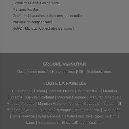
Conditions Générales de Vente
Mentions légales
Gestions des cookies et données personnelles
Politique de confidentialité
RGPD : Manutan Collectivités s'engage !
GROUPE MANUTAN
|
|
Qui sommes-nous ?
Notre politique RSE
Rejoignez-nous
TOUTE LA FAMILLE
|
|
|
|
Casal Sport
Pichon
Manutan France
Manutan Italie
Manutan
|
|
|
|
Espagne
Manutan Portugal
Manutan Belgique
Manutan Tchéquie
|
|
|
Manutan Pologne
Manutan Hongrie
Manutan Slovaquie
Manutan UK
|
|
|
Manutan Pays-Bas
Manutan Allemagne
Manutan Suisse
Witre Suède
|
|
|
|
|
Witre Norvège
Witre Danemark
Witre Finlande
Rapid Racking
|
|
|
Ikaros
Ironmongery
ElectricalDirect
Kruizinga