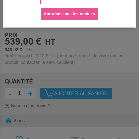
Autoriser tous les cookies
Sous 10 jours
PRIX
539,00 €
646,92 €
dont Eco-part :
0,10 €
HT (pour une reprise de votre ancien
produit, contactez le service client)
QUANTITÉ
-
+
AJOUTER AU PANIER
Besoin d’un devis ?
2 ans