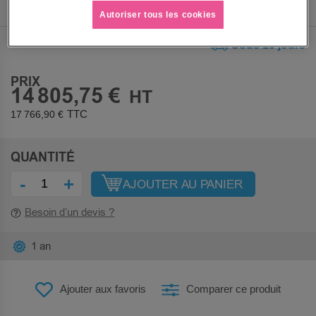
Autoriser tous les cookies
Sous 10 jours
PRIX
14 805,75 €
17 766,90 €
QUANTITÉ
-
+
AJOUTER AU PANIER
Besoin d’un devis ?
1 an
Ajouter aux favoris
Comparer ce produit