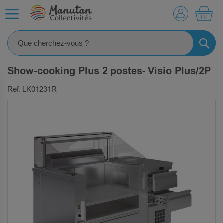
MO
RECHE
Show-cooking Plus 2 postes- Visio Plus/2P
Ref: LK01231R
SKIP
TO
THE
END
OF
THE
IMAGES
GALLERY