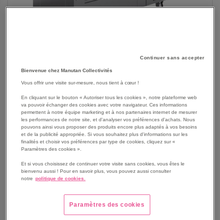
Continuer sans accepter
Bienvenue chez Manutan Collectivités
SKIP
Vous offrir une visite sur-mesure, nous tient à cœur !
Les avantages
TO
En cliquant sur le bouton « Autoriser tous les cookies », notre plateforme web
THE
Le show-cooking Visio est idéal pour travailler devant les
va pouvoir échanger des cookies avec votre navigateur. Ces informations
BEGINNING
clients et créer des animations, même dans des
permettent à notre équipe marketing et à nos partenaires internet de mesurer
OF
les performances de notre site, et d'analyser vos préférences d'achats. Nous
endroits clos : cuisson au wok, brunch, grillades sur
pouvons ainsi vous proposer des produits encore plus adaptés à vos besoins
THE
plancha, etc.
et de la publicité appropriée. Si vous souhaitez plus d'informations sur les
IMAGES
finalités et choisir vos préférences par type de cookies, cliquez sur «
Deux tiroirs réfrigérés permettent l utilisation de bacs
GALLERY
Paramètres des cookies ».
GN 1/1-1/3-2/3 (profondeur maximale 150 mm).
Température de fonctionnement comprise entre +2 et +6
Et si vous choisissez de continuer votre visite sans cookies, vous êtes le
bienvenu aussi ! Pour en savoir plus, vous pouvez aussi consulter
C.
notre
politique de cookies.
Equipé d une extraction incorporée avec traitement de l
air (anti-graisses et antiodeurs) :
Paramètres des cookies
Voir le descriptif complet