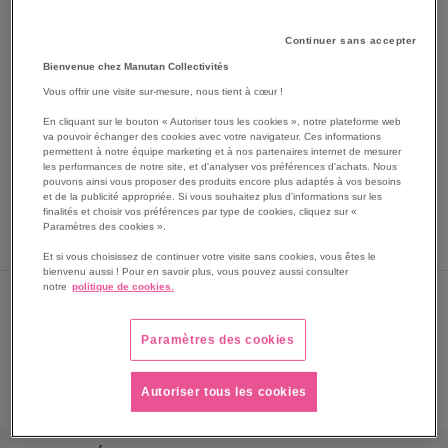
Continuer sans accepter
Bienvenue chez Manutan Collectivités
Vous offrir une visite sur-mesure, nous tient à cœur !
En cliquant sur le bouton « Autoriser tous les cookies », notre plateforme web
va pouvoir échanger des cookies avec votre navigateur. Ces informations
permettent à notre équipe marketing et à nos partenaires internet de mesurer
SKIP
les performances de notre site, et d'analyser vos préférences d'achats. Nous
Les avantages
pouvons ainsi vous proposer des produits encore plus adaptés à vos besoins
TO
et de la publicité appropriée. Si vous souhaitez plus d'informations sur les
THE
Lot de 6. Métal. Pour bouilleurs à bocaux.
finalités et choisir vos préférences par type de cookies, cliquez sur «
BEGINNING
Paramètres des cookies ».
Voir le descriptif complet
OF
Et si vous choisissez de continuer votre visite sans cookies, vous êtes le
THE
bienvenu aussi ! Pour en savoir plus, vous pouvez aussi consulter
IMAGES
notre
politique de cookies.
Sous 5 jours
GALLERY
Paramètres des cookies
PRIX
10,35 €
Autoriser tous les cookies
12,42 €