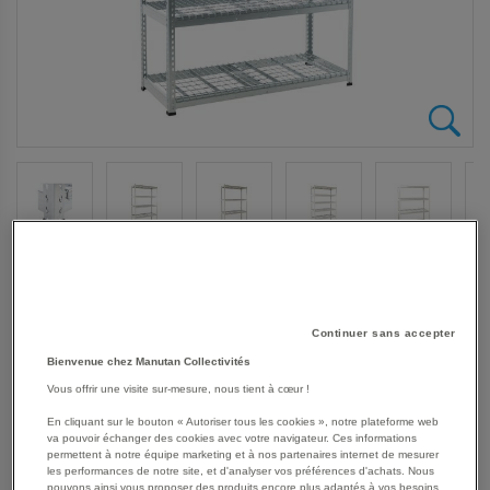
SKIP
Les avantages
TO
THE
Rayonnage industriel simple et ultra-robuste pour
BEGINNING
stockage des marchandises de charge lourde.
Continuer sans accepter
OF
Tablette grillagée idéale pour le stockage aéré et/ou en
Bienvenue chez Manutan Collectivités
THE
zone de stockage équipée de sprinklers.
Vous offrir une visite sur-mesure, nous tient à cœur !
IMAGES
Finition zinguée pour zone humide ou peinture époxy
GALLERY
gris/bleu pour environnement sec.
En cliquant sur le bouton « Autoriser tous les cookies », notre plateforme web
va pouvoir échanger des cookies avec votre navigateur. Ces informations
Étagère d'entrepôt de montage facile, sans l'aide de
permettent à notre équipe marketing et à nos partenaires internet de mesurer
techniciens et d'outils spécifiques.
les performances de notre site, et d'analyser vos préférences d'achats. Nous
pouvons ainsi vous proposer des produits encore plus adaptés à vos besoins