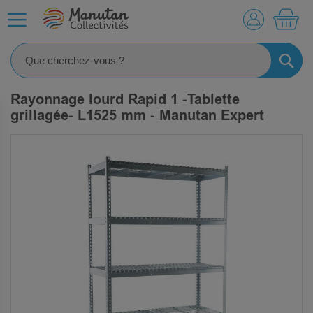
MO
RECHE
Rayonnage lourd Rapid 1 -Tablette
grillagée- L1525 mm - Manutan Expert
SKIP
TO
THE
END
OF
THE
IMAGES
GALLERY