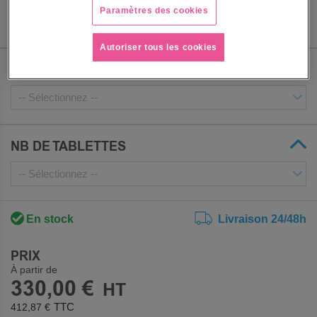
Paramètres des cookies
Autoriser tous les cookies
STRUCTURE COLORIS (DÉTAILLÉ)
NB DE TABLETTES
En stock
Livraison 24/48h
PRIX
À partir de
330,00 €
412,87 €