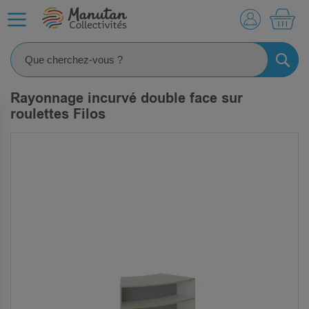
MO
RECHE
Rayonnage incurvé double face sur
roulettes Filos
SKIP
TO
THE
END
OF
THE
IMAGES
GALLERY