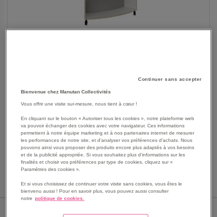
Continuer sans accepter
Bienvenue chez Manutan Collectivités
Vous offrir une visite sur-mesure, nous tient à cœur !
SKIP
Les avantages
En cliquant sur le bouton « Autoriser tous les cookies », notre plateforme web
TO
va pouvoir échanger des cookies avec votre navigateur. Ces informations
permettent à notre équipe marketing et à nos partenaires internet de mesurer
THE
Créez des séparations dans votre espace avec les
les performances de notre site, et d'analyser vos préférences d'achats. Nous
BEGINNING
rayonnages double face mobiles
pouvons ainsi vous proposer des produits encore plus adaptés à vos besoins
OF
et de la publicité appropriée. Si vous souhaitez plus d'informations sur les
Chants PVC striés imitation bois
finalités et choisir vos préférences par type de cookies, cliquez sur «
THE
Sur roulettes Ø 10 cm
Paramètres des cookies ».
IMAGES
Voir le descriptif complet
GALLERY
Et si vous choisissez de continuer votre visite sans cookies, vous êtes le
bienvenu aussi ! Pour en savoir plus, vous pouvez aussi consulter
notre
politique de cookies.
HAUTEUR