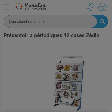
MO
RECHE
Présentoir à périodiques 12 cases Zédia
SKIP
TO
THE
END
OF
THE
IMAGES
GALLERY