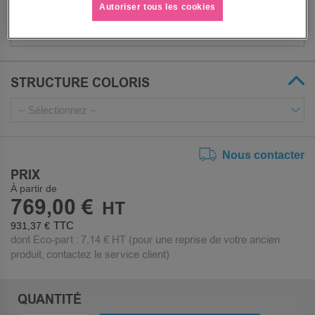
RAL
Autoriser tous les cookies
STRUCTURE COLORIS
Nous contacter
PRIX
À partir de
769,00 €
931,37 €
dont Eco-part :
7,14 €
HT (pour une reprise de votre ancien
produit, contactez le service client)
QUANTITÉ