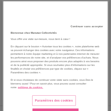
Continuer sans accepter
Bienvenue chez Manutan Collectivités
Vous offrir une visite sur-mesure, nous tient à cœur !
En cliquant sur le bouton « Autoriser tous les cookies », notre plateforme web
va pouvoir échanger des cookies avec votre navigateur. Ces informations
SKIP
permettent à notre équipe marketing et à nos partenaires internet de mesurer
Les avantages
les performances de notre site, et d'analyser vos préférences d'achats. Nous
TO
pouvons ainsi vous proposer des produits encore plus adaptés à vos besoins
THE
4 rangées de 3 casiers avec volets porte magazines
et de la publicité appropriée. Si vous souhaitez plus d'informations sur les
BEGINNING
finalités et choisir vos préférences par type de cookies, cliquez sur «
abattants coloris blanc.
Paramètres des cookies ».
OF
1 tablette amovible.
THE
Patins protègeplinthes et vérins de stabilisation.
Et si vous choisissez de continuer votre visite sans cookies, vous êtes le
IMAGES
bienvenu aussi ! Pour en savoir plus, vous pouvez aussi consulter
Livré prêt à monter avec notice et quincaillerie
notre
politique de cookies.
GALLERY
d'assemblage.
Voir le descriptif complet
Paramètres des cookies