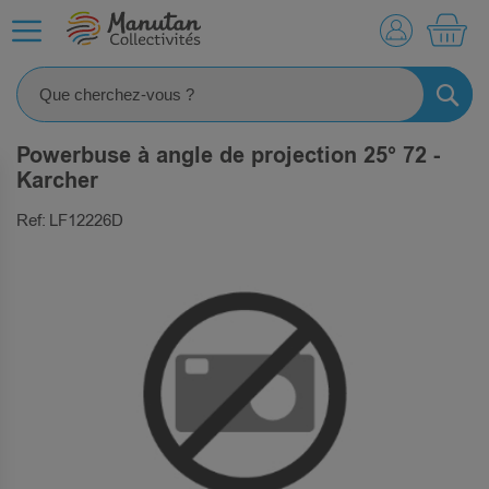
MO
RECHE
Powerbuse à angle de projection 25° 72 -
Karcher
Ref: LF12226D
SKIP
TO
THE
END
OF
THE
IMAGES
GALLERY