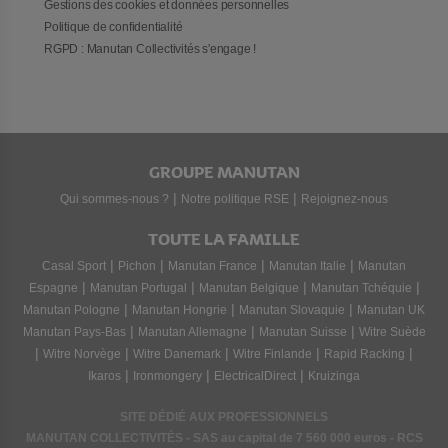
Gestions des cookies et données personnelles
Politique de confidentialité
RGPD : Manutan Collectivités s'engage !
GROUPE MANUTAN
|
|
Qui sommes-nous ?
Notre politique RSE
Rejoignez-nous
TOUTE LA FAMILLE
|
|
|
|
Casal Sport
Pichon
Manutan France
Manutan Italie
Manutan
|
|
|
|
Espagne
Manutan Portugal
Manutan Belgique
Manutan Tchéquie
|
|
|
Manutan Pologne
Manutan Hongrie
Manutan Slovaquie
Manutan UK
|
|
|
Manutan Pays-Bas
Manutan Allemagne
Manutan Suisse
Witre Suède
|
|
|
|
|
Witre Norvège
Witre Danemark
Witre Finlande
Rapid Racking
|
|
|
Ikaros
Ironmongery
ElectricalDirect
Kruizinga
SITE DÉDIÉ AUX PROFESSIONNELS
MANUTAN COLLECTIVITÉS - SAS au capital de 7 560 000 euros - RCS