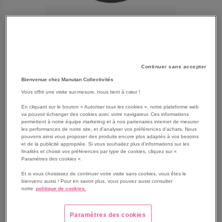
Continuer sans accepter
Bienvenue chez Manutan Collectivités
Vous offrir une visite sur-mesure, nous tient à cœur !
En cliquant sur le bouton « Autoriser tous les cookies », notre plateforme web
va pouvoir échanger des cookies avec votre navigateur. Ces informations
permettent à notre équipe marketing et à nos partenaires internet de mesurer
les performances de notre site, et d'analyser vos préférences d'achats. Nous
pouvons ainsi vous proposer des produits encore plus adaptés à vos besoins
SKIP
Les avantages
et de la publicité appropriée. Si vous souhaitez plus d'informations sur les
TO
finalités et choisir vos préférences par type de cookies, cliquez sur «
Paramètres des cookies ».
THE
La buse à jet plat à angle de jet de 25° offre un grand
BEGINNING
rendement surfacique et élimine en un tour de main les
Et si vous choisissez de continuer votre visite sans cookies, vous êtes le
OF
bienvenu aussi ! Pour en savoir plus, vous pouvez aussi consulter
salissures tenaces.
notre
politique de cookies.
THE
Voir le descriptif complet
IMAGES
GALLERY
Paramètres des cookies