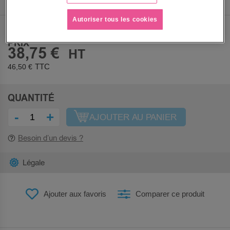
Autoriser tous les cookies
PRIX
38,75 €
46,50 €
QUANTITÉ
-
+
AJOUTER AU PANIER
Besoin d’un devis ?
Légale
Ajouter aux favoris
Comparer ce produit