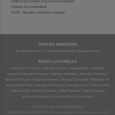
Gestions des cookies et données personnelles
Politique de confidentialité
RGPD : Manutan Collectivités s'engage !
GROUPE MANUTAN
|
|
Qui sommes-nous ?
Notre politique RSE
Rejoignez-nous
TOUTE LA FAMILLE
|
|
|
|
Casal Sport
Pichon
Manutan France
Manutan Italie
Manutan
|
|
|
|
Espagne
Manutan Portugal
Manutan Belgique
Manutan Tchéquie
|
|
|
Manutan Pologne
Manutan Hongrie
Manutan Slovaquie
Manutan UK
|
|
|
Manutan Pays-Bas
Manutan Allemagne
Manutan Suisse
Witre Suède
|
|
|
|
|
Witre Norvège
Witre Danemark
Witre Finlande
Rapid Racking
|
|
|
Ikaros
Ironmongery
ElectricalDirect
Kruizinga
SITE DÉDIÉ AUX PROFESSIONNELS
MANUTAN COLLECTIVITÉS - SAS au capital de 7 560 000 euros - RCS