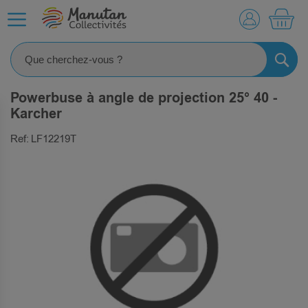
MO
RECHE
Powerbuse à angle de projection 25° 40 -
Karcher
Ref: LF12219T
SKIP
TO
THE
END
OF
THE
IMAGES
GALLERY