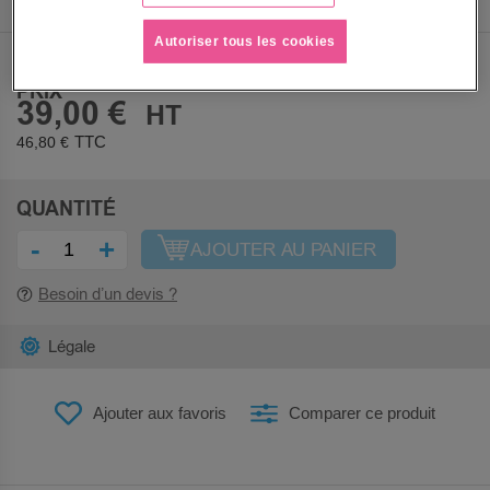
Autoriser tous les cookies
PRIX
39,00 €
46,80 €
QUANTITÉ
-
+
AJOUTER AU PANIER
Besoin d’un devis ?
Légale
Ajouter aux favoris
Comparer ce produit