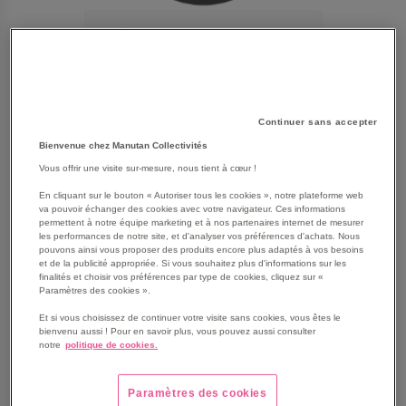
Continuer sans accepter
Bienvenue chez Manutan Collectivités
Vous offrir une visite sur-mesure, nous tient à cœur !
En cliquant sur le bouton « Autoriser tous les cookies », notre plateforme web
va pouvoir échanger des cookies avec votre navigateur. Ces informations
permettent à notre équipe marketing et à nos partenaires internet de mesurer
les performances de notre site, et d'analyser vos préférences d'achats. Nous
pouvons ainsi vous proposer des produits encore plus adaptés à vos besoins
SKIP
Les avantages
et de la publicité appropriée. Si vous souhaitez plus d'informations sur les
TO
finalités et choisir vos préférences par type de cookies, cliquez sur «
Paramètres des cookies ».
THE
La buse à jet plat à angle de jet de 25° offre un grand
BEGINNING
rendement surfacique et élimine en un tour de main les
Et si vous choisissez de continuer votre visite sans cookies, vous êtes le
OF
bienvenu aussi ! Pour en savoir plus, vous pouvez aussi consulter
salissures tenaces.
notre
politique de cookies.
THE
Voir le descriptif complet
IMAGES
GALLERY
Paramètres des cookies