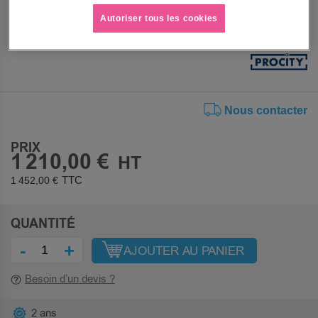
A fixer sur sol dur par scellement (tiges d'ancrage
Autoriser tous les cookies
fournies)
Voir le descriptif complet
Nous contacter
PRIX
1 210,00 €
1 452,00 €
QUANTITÉ
-
+
AJOUTER AU PANIER
Besoin d’un devis ?
2 ans