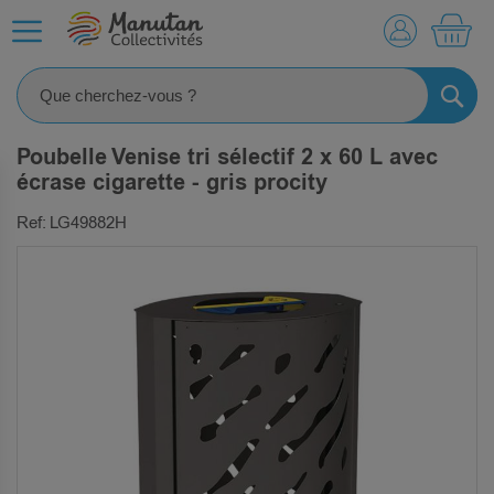
MO
RECHE
Poubelle Venise tri sélectif 2 x 60 L avec
écrase cigarette - gris procity
Ref: LG49882H
SKIP
TO
THE
END
OF
THE
IMAGES
GALLERY