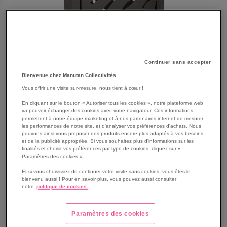
Continuer sans accepter
Bienvenue chez Manutan Collectivités
Vous offrir une visite sur-mesure, nous tient à cœur !
En cliquant sur le bouton « Autoriser tous les cookies », notre plateforme web
va pouvoir échanger des cookies avec votre navigateur. Ces informations
permettent à notre équipe marketing et à nos partenaires internet de mesurer
les performances de notre site, et d'analyser vos préférences d'achats. Nous
pouvons ainsi vous proposer des produits encore plus adaptés à vos besoins
SKIP
Les avantages
et de la publicité appropriée. Si vous souhaitez plus d'informations sur les
TO
finalités et choisir vos préférences par type de cookies, cliquez sur «
THE
Paramètres des cookies ».
Poubelle Venise à double compartiments.
BEGINNING
Le couvercle est équipé d'une serrure à clé triangle.
Et si vous choisissez de continuer votre visite sans cookies, vous êtes le
OF
En acier, tôle découpée.
bienvenu aussi ! Pour en savoir plus, vous pouvez aussi consulter
THE
notre
politique de cookies.
Cette poubelle reçoit des sacs de 60 L (non fournis).
IMAGES
Plaquette en inox brossé épaisseur 1 mm pour
GALLERY
écrasement cigarette. A coller.
Paramètres des cookies
Porte frontale, verrouillage par clé triangle.