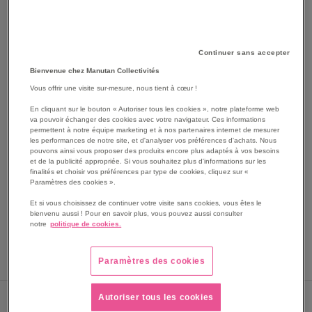
Continuer sans accepter
Bienvenue chez Manutan Collectivités
Vous offrir une visite sur-mesure, nous tient à cœur !
En cliquant sur le bouton « Autoriser tous les cookies », notre plateforme web
SKIP
Les avantages
va pouvoir échanger des cookies avec votre navigateur. Ces informations
TO
permettent à notre équipe marketing et à nos partenaires internet de mesurer
les performances de notre site, et d'analyser vos préférences d'achats. Nous
THE
Pointeau à embout interchangeable (hauteur 2,5 mm).
pouvons ainsi vous proposer des produits encore plus adaptés à vos besoins
BEGINNING
Puissance de frappe réglable.
et de la publicité appropriée. Si vous souhaitez plus d'informations sur les
OF
finalités et choisir vos préférences par type de cookies, cliquez sur «
Finition nickelée.
Paramètres des cookies ».
THE
Voir le descriptif complet
IMAGES
Et si vous choisissez de continuer votre visite sans cookies, vous êtes le
GALLERY
bienvenu aussi ! Pour en savoir plus, vous pouvez aussi consulter
notre
politique de cookies.
Paramètres des cookies
Autoriser tous les cookies
Sous 5 jours