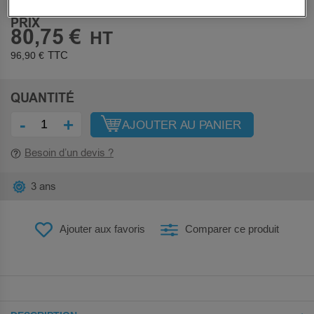
PRIX
80,75 €
96,90 €
QUANTITÉ
-
+
AJOUTER AU PANIER
Besoin d’un devis ?
3 ans
Ajouter aux favoris
Comparer ce produit