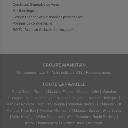
Conditions Générales de Vente
Mentions légales
Gestions des cookies et données personnelles
Politique de confidentialité
RGPD : Manutan Collectivités s'engage !
GROUPE MANUTAN
|
|
Qui sommes-nous ?
Notre politique RSE
Rejoignez-nous
TOUTE LA FAMILLE
|
|
|
|
Casal Sport
Pichon
Manutan France
Manutan Italie
Manutan
|
|
|
|
Espagne
Manutan Portugal
Manutan Belgique
Manutan Tchéquie
|
|
|
Manutan Pologne
Manutan Hongrie
Manutan Slovaquie
Manutan UK
|
|
|
Manutan Pays-Bas
Manutan Allemagne
Manutan Suisse
Witre Suède
|
|
|
|
|
Witre Norvège
Witre Danemark
Witre Finlande
Rapid Racking
|
|
|
Ikaros
Ironmongery
ElectricalDirect
Kruizinga