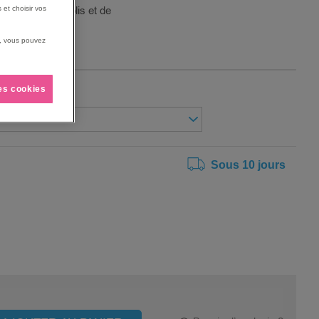
 les risques de plis et de
 et choisir vos
us, vous pouvez
les cookies
Sous 10 jours