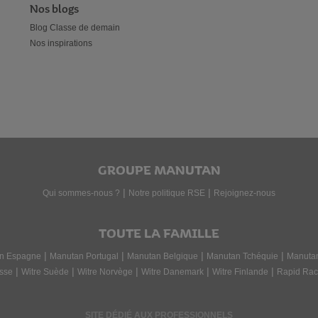
Nos blogs
Blog Classe de demain
Nos inspirations
GROUPE MANUTAN
|
|
Qui sommes-nous ?
Notre politique RSE
Rejoignez-nous
TOUTE LA FAMILLE
|
|
|
|
n Espagne
Manutan Portugal
Manutan Belgique
Manutan Tchéquie
Manuta
|
|
|
|
|
sse
Witre Suède
Witre Norvège
Witre Danemark
Witre Finlande
Rapid Rac
SITE DÉDIÉ AUX PROFESSIONNELS