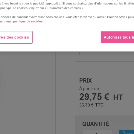
possible aux sols et réduit
 à vos besoins et de la publicité appropriée. Si vous souhaitez plus d'informations sur les finalités
par type de cookies, cliquez sur « Paramètres des cookies ».
décollement de la bande.
hoisissez de continuer votre visite sans cookies, vous êtes le bienvenu aussi ! Pour en savoir pl
Voir le descriptif complet
ter notre
politique de cookies.
NB DE PIÈCES
res des cookies
Autoriser tous 
PRIX
À partir de
29,75 €
35,70 €
QUANTITÉ