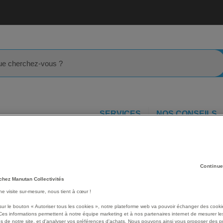
rcher
SERVICES
NOS CONSEILS
e signalisation d'entrepôt
Pointe de flèche adhésive LeanStripe 
pe -
Continue
Les avantages
chez Manutan Collectivités
Pointe de flèche adhésive
une visite sur-mesure, nous tient à cœur !
Profil mince pour limiter l
sur le bouton « Autoriser tous les cookies », notre plateforme web va pouvoir échanger des cooki
solution de marquage au s
Ces informations permettent à notre équipe marketing et à nos partenaires internet de mesurer le
Adhésif de bord à bord, a
s de notre site, et d'analyser vos préférences d'achats. Nous pouvons ainsi vous proposer des p