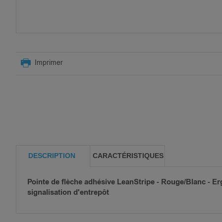
SKIP
TO
Imprimer
THE
BEGINNING
OF
THE
IMAGES
GALLERY
DESCRIPTION
CARACTÉRISTIQUES
Pointe de flèche adhésive LeanStripe - Rouge/Blanc - Er
signalisation d'entrepôt