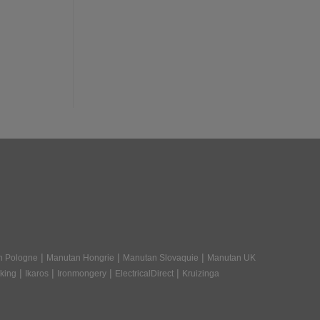
|
|
|
n Pologne
Manutan Hongrie
Manutan Slovaquie
Manutan UK
|
|
|
|
king
Ikaros
Ironmongery
ElectricalDirect
Kruizinga