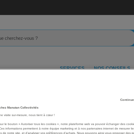
rcher
SERVICES
NOS CONSEILS
e signalisation d'entrepôt
Pointe de flèche adhésive LeanStripe 
pe -
Continue
Les avantages
chez Manutan Collectivités
Pointe de flèche adhésive
une visite sur-mesure, nous tient à cœur !
Profil mince pour limiter l
sur le bouton « Autoriser tous les cookies », notre plateforme web va pouvoir échanger des cooki
solution de marquage au s
Ces informations permettent à notre équipe marketing et à nos partenaires internet de mesurer le
Adhésif de bord à bord, a
s de notre site, et d'analyser vos préférences d'achats. Nous pouvons ainsi vous proposer des p