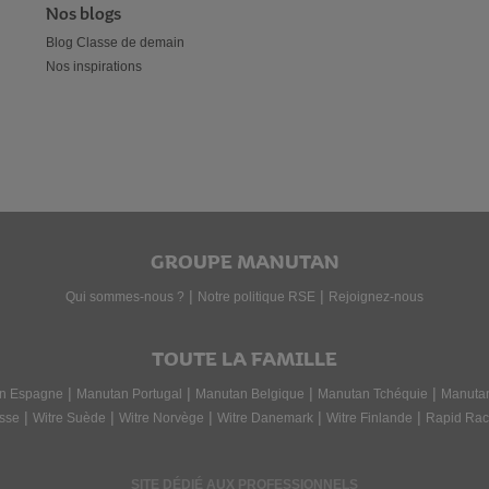
Nos blogs
Blog Classe de demain
Nos inspirations
GROUPE MANUTAN
|
|
Qui sommes-nous ?
Notre politique RSE
Rejoignez-nous
TOUTE LA FAMILLE
|
|
|
|
n Espagne
Manutan Portugal
Manutan Belgique
Manutan Tchéquie
Manuta
|
|
|
|
|
sse
Witre Suède
Witre Norvège
Witre Danemark
Witre Finlande
Rapid Rac
SITE DÉDIÉ AUX PROFESSIONNELS