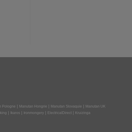
|
|
|
n Pologne
Manutan Hongrie
Manutan Slovaquie
Manutan UK
|
|
|
|
king
Ikaros
Ironmongery
ElectricalDirect
Kruizinga