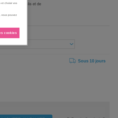
 les risques de plis et de
 et choisir vos
us, vous pouvez
les cookies
Sous 10 jours