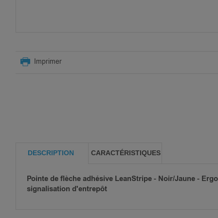
SKIP
TO
Imprimer
THE
BEGINNING
OF
THE
IMAGES
GALLERY
DESCRIPTION
CARACTÉRISTIQUES
Pointe de flèche adhésive LeanStripe - Noir/Jaune - Erg
signalisation d'entrepôt