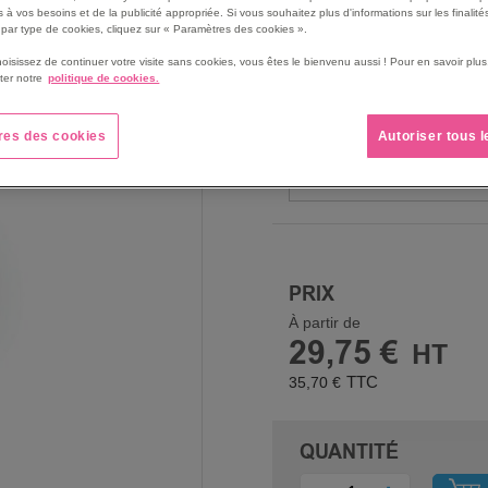
possible aux sols et réduit
 à vos besoins et de la publicité appropriée. Si vous souhaitez plus d'informations sur les finalités
par type de cookies, cliquez sur « Paramètres des cookies ».
décollement de la bande.
hoisissez de continuer votre visite sans cookies, vous êtes le bienvenu aussi ! Pour en savoir pl
Voir le descriptif complet
ter notre
politique de cookies.
NB DE PIÈCES
res des cookies
Autoriser tous 
PRIX
À partir de
29,75 €
35,70 €
QUANTITÉ