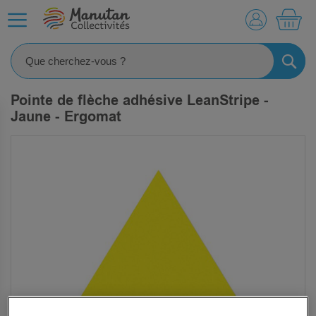
MO
RECHE
Pointe de flèche adhésive LeanStripe -
Jaune - Ergomat
SKIP
TO
THE
END
OF
THE
IMAGES
GALLERY