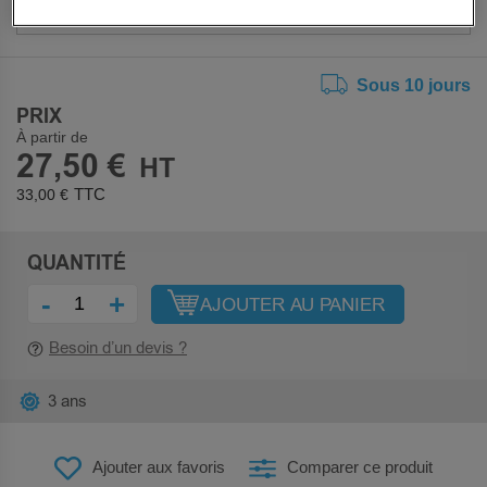
Sous 10 jours
PRIX
À partir de
27,50 €
33,00 €
QUANTITÉ
-
+
AJOUTER AU PANIER
Besoin d’un devis ?
3 ans
Ajouter aux favoris
Comparer ce produit