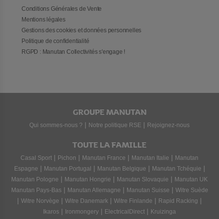
Conditions Générales de Vente
Mentions légales
Gestions des cookies et données personnelles
Politique de confidentialité
RGPD : Manutan Collectivités s'engage !
GROUPE MANUTAN
|
|
Qui sommes-nous ?
Notre politique RSE
Rejoignez-nous
TOUTE LA FAMILLE
|
|
|
|
Casal Sport
Pichon
Manutan France
Manutan Italie
Manutan
|
|
|
|
Espagne
Manutan Portugal
Manutan Belgique
Manutan Tchéquie
|
|
|
Manutan Pologne
Manutan Hongrie
Manutan Slovaquie
Manutan UK
|
|
|
Manutan Pays-Bas
Manutan Allemagne
Manutan Suisse
Witre Suède
|
|
|
|
|
Witre Norvège
Witre Danemark
Witre Finlande
Rapid Racking
|
|
|
Ikaros
Ironmongery
ElectricalDirect
Kruizinga