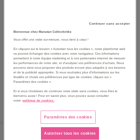
Continuer sans accepter
Bienvenue chez Manutan Collectivités
Vous offrir une visite sur-mesure, nous tient à cœur !
SKIP
En cliquant sur le bouton « Autoriser tous les cookies », notre plateforme web
Les avantages
va pouvoir échanger des cookies avec votre navigateur. Ces informations
TO
permettent à notre équipe marketing et à nos partenaires internet de mesurer
THE
Pointe de flèche adhésive LeanStripe Jaune.
les performances de notre site, et d'analyser vos préférences d'achats. Nous
BEGINNING
pouvons ainsi vous proposer des produits encore plus adaptés à vos besoins
Profil mince pour limiter les impacts latéraux, offrant une
et de la publicité appropriée. Si vous souhaitez plus d'informations sur les
OF
solution de marquage au sol durable.
finalités et choisir vos préférences par type de cookies, cliquez sur «
THE
Adhésif de bord à bord, assure la meilleure adhérence
Paramètres des cookies ».
IMAGES
possible aux sols et réduit les risques de plis et de
Et si vous choisissez de continuer votre visite sans cookies, vous êtes le
GALLERY
décollement de la bande.
bienvenu aussi ! Pour en savoir plus, vous pouvez aussi consulter
notre
politique de cookies.
Voir le descriptif complet
Paramètres des cookies
NB DE PIÈCES
Autoriser tous les cookies