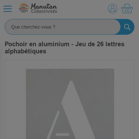
MO
RECHE
Pochoir en aluminium - Jeu de 26 lettres
alphabétiques
SKIP
TO
THE
END
OF
THE
IMAGES
GALLERY