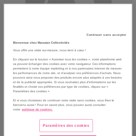
Continuer sans accepter
Bienvenue chez Manutan Collectivités
Vous offrir une visite sur-mesure, nous tient à cœur !
En cliquant sur le bouton « Autoriser tous les cookies », notre plateforme web
va pouvoir échanger des cookies avec votre navigateur. Ces informations
permettent à notre équipe marketing et à nos partenaires internet de mesurer
SKIP
les performances de notre site, et d'analyser vos préférences d'achats. Nous
Les avantages
pouvons ainsi vous proposer des produits encore plus adaptés à vos besoins
TO
et de la publicité appropriée. Si vous souhaitez plus d'informations sur les
THE
Pièce individuelle à positionner librement.
finalités et choisir vos préférences par type de cookies, cliquez sur «
BEGINNING
Paramètres des cookies ».
Nettoyage du pochoir avec du solvant.
OF
Voir le descriptif complet
Et si vous choisissez de continuer votre visite sans cookies, vous êtes le
THE
bienvenu aussi ! Pour en savoir plus, vous pouvez aussi consulter
IMAGES
notre
politique de cookies.
GALLERY
Paramètres des cookies