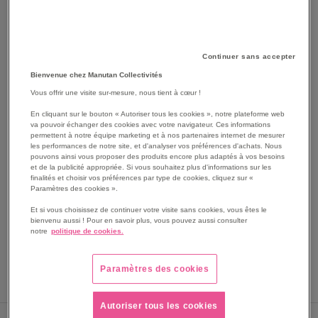
Continuer sans accepter
Bienvenue chez Manutan Collectivités
Vous offrir une visite sur-mesure, nous tient à cœur !
En cliquant sur le bouton « Autoriser tous les cookies », notre plateforme web
va pouvoir échanger des cookies avec votre navigateur. Ces informations
permettent à notre équipe marketing et à nos partenaires internet de mesurer
les performances de notre site, et d'analyser vos préférences d'achats. Nous
SKIP
Les avantages
pouvons ainsi vous proposer des produits encore plus adaptés à vos besoins
TO
et de la publicité appropriée. Si vous souhaitez plus d'informations sur les
THE
finalités et choisir vos préférences par type de cookies, cliquez sur «
Plonge 2 bacs pouvant recevoir
Paramètres des cookies ».
BEGINNING
Egouttoir nervuré à droite.
OF
Bord anti-ruissellement 40 mm.
Et si vous choisissez de continuer votre visite sans cookies, vous êtes le
THE
bienvenu aussi ! Pour en savoir plus, vous pouvez aussi consulter
Dosseret 100x20 mm.
notre
politique de cookies.
IMAGES
Décalage arrière.
GALLERY
Voir le descriptif complet
Paramètres des cookies
Autoriser tous les cookies