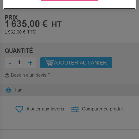
Sous 10 jours
PRIX
1 635,00 €
1 962,00 €
QUANTITÉ
-
+
AJOUTER AU PANIER
Besoin d’un devis ?
1 an
Ajouter aux favoris
Comparer ce produit