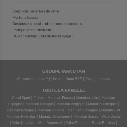
Conditions Générales de Vente
Mentions légales
Gestions des cookies et données personnelles
Politique de confidentialité
RGPD : Manutan Collectivités s'engage !
GROUPE MANUTAN
|
|
Qui sommes-nous ?
Notre politique RSE
Rejoignez-nous
TOUTE LA FAMILLE
|
|
|
|
Casal Sport
Pichon
Manutan France
Manutan Italie
Manutan
|
|
|
|
Espagne
Manutan Portugal
Manutan Belgique
Manutan Tchéquie
|
|
|
Manutan Pologne
Manutan Hongrie
Manutan Slovaquie
Manutan UK
|
|
|
Manutan Pays-Bas
Manutan Allemagne
Manutan Suisse
Witre Suède
|
|
|
|
|
Witre Norvège
Witre Danemark
Witre Finlande
Rapid Racking