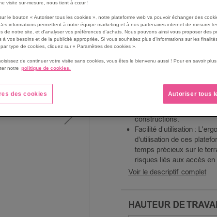
une visite sur-mesure, nous tient à cœur !
Conception robuste et lég
de haute qualité, ces équi
sur le bouton « Autoriser tous les cookies », notre plateforme web va pouvoir échanger des cooki
Ces informations permettent à notre équipe marketing et à nos partenaires internet de mesurer le
durables, facilitant leur tra
s de notre site, et d'analyser vos préférences d'achats. Nous pouvons ainsi vous proposer des p
en assurant une longue du
 à vos besoins et de la publicité appropriée. Si vous souhaitez plus d'informations sur les finalités
Sécurité renforcée : Tous 
par type de cookies, cliquez sur « Paramètres des cookies ».
dispositifs de sécurité, tel
hoisissez de continuer votre visite sans cookies, vous êtes le bienvenu aussi ! Pour en savoir pl
sécurité, pour protéger les
ter notre
politique de cookies.
des zones élevées.
Adaptabilité aux besoins d
res des cookies
Autoriser tous 
conception télescopique, i
différentes hauteurs de tra
constructions.
Facilité d'utilisation : L'er
d'utilisation de ces platef
temps précieux sur le terra
risques liés aux accès en 
Voir le descriptif complet
HAUTEUR DE TRAVA