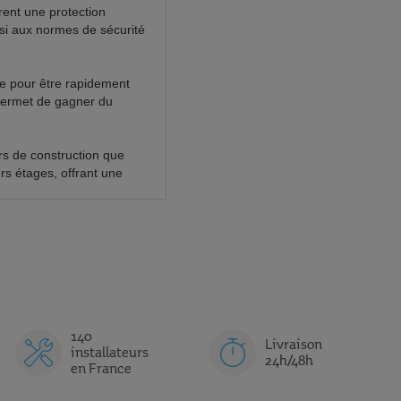
urent une protection
nsi aux normes de sécurité
çue pour être rapidement
 permet de gagner du
ers de construction que
rs étages, offrant une
140
Livraison
installateurs
24h/48h
en France