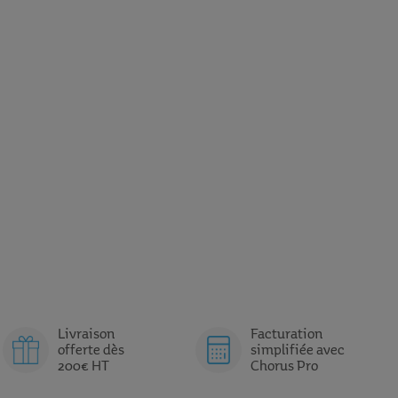
Livraison
Facturation
offerte dès
simplifiée avec
200€ HT
Chorus Pro