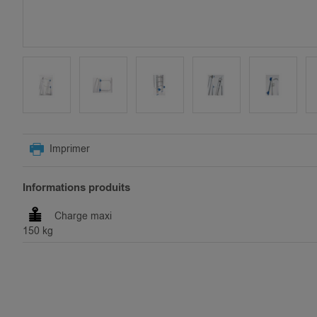
SKIP
TO
Imprimer
THE
BEGINNING
OF
Informations produits
THE
IMAGES
Charge maxi
GALLERY
150 kg