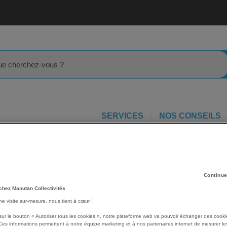
rcher
SERVICES
NOS CONSEILS
Pince de préhension Micro-Tech® à becs courts _ maillure étro
à
Les avantages
Continue
chez Manutan Collectivités
Maillure étroite, pour trav
une visite sur-mesure, nous tient à cœur !
Poids : 55 g.
Voir le descriptif complet
sur le bouton « Autoriser tous les cookies », notre plateforme web va pouvoir échanger des cooki
Ces informations permettent à notre équipe marketing et à nos partenaires internet de mesurer le