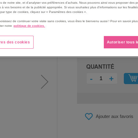
s de notre site, et d'analyser vos préférences d'achats. Nous pouvons ainsi vous proposer des p
 à vos besoins et de la publicité appropriée. Si vous souhaitez plus d'informations sur les finalités
par type de cookies, cliquez sur « Paramètres des cookies ».
hoisissez de continuer votre visite sans cookies, vous êtes le bienvenu aussi ! Pour en savoir pl
ter notre
politique de cookies.
PRIX
51,50 €
res des cookies
Autoriser tous 
61,80 €
QUANTITÉ
-
+
Ajouter aux favoris