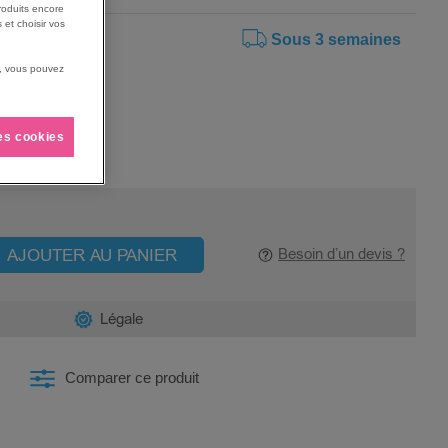
roduits encore
 et choisir vos
Sous 3 semaines
us, vous pouvez
les cookies
AJOUTER AU PANIER
Besoin d’un devis ?
Légale
Comparer ce produit