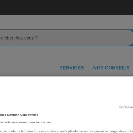
rcher
SERVICES
NOS CONSEILS
neumatiques spécifiques
Pilonneuse de sable pneumatique Série
Les avantages
Continue
Haute qualité pour une dur
chez Manutan Collectivités
Efficacité élevée grâce à u
une visite sur-mesure, nous tient à cœur !
coups par minute élevé.
Levier de sécurité inclus 
sur le bouton « Autoriser tous les cookies », notre plateforme web va pouvoir échanger des cooki