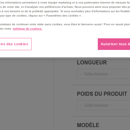
Ces informations permettent à notre équipe marketing et à nos partenaires internet de mesurer le
l’opérateur
s de notre site, et d'analyser vos préférences d'achats. Nous pouvons ainsi vous proposer des p
Voir le descriptif complet
 à vos besoins et de la publicité appropriée. Si vous souhaitez plus d'informations sur les finalités
par type de cookies, cliquez sur « Paramètres des cookies ».
hoisissez de continuer votre visite sans cookies, vous êtes le bienvenu aussi ! Pour en savoir pl
ter notre
politique de cookies.
CONSOMMATION D'A
res des cookies
Autoriser tous 
LONGUEUR
POIDS DU PRODUIT
MODÈLE