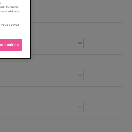
s
roduits encore
 et choisir vos
us, vous pouvez
IR
les cookies