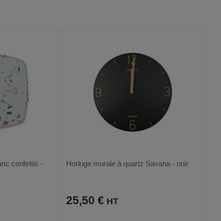
AJOUTER
COMPARER
VOIR
VOIR
2
AUX
CE
FAVORIS
PRODUIT
nc confettis -
Horloge murale à quartz Savana - noir
25,50 €