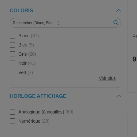
COLORIS
Blanc
37
Pe
Bleu
9
Gris
20
9
Noir
41
Vert
7
Voir plus
HORLOGE AFFICHAGE
Analogique (à aiguilles)
69
Numérique
29