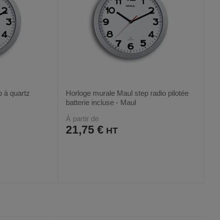
 à quartz
Horloge murale Maul step radio pilotée
batterie incluse - Maul
À partir de
21,75 €
AJOUTER
COMPARER
VOIR
VOIR
3
AUX
CE