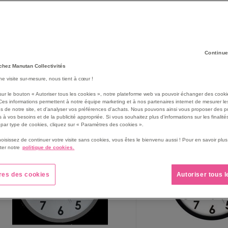
horloge
semble indispensable à maints égards. Mais choisir un modè
tique, nos
horloges murales
modernes s’imposent dans vos intérieurs 
Continue
chez Manutan Collectivités
une visite sur-mesure, nous tient à cœur !
134
produit(s)
rille
Liste
sur le bouton « Autoriser tous les cookies », notre plateforme web va pouvoir échanger des cooki
Ces informations permettent à notre équipe marketing et à nos partenaires internet de mesurer le
s de notre site, et d'analyser vos préférences d'achats. Nous pouvons ainsi vous proposer des p
 à vos besoins et de la publicité appropriée. Si vous souhaitez plus d'informations sur les finalités
par type de cookies, cliquez sur « Paramètres des cookies ».
NOUVEAUTÉ
NOUVEAUTÉ
hoisissez de continuer votre visite sans cookies, vous êtes le bienvenu aussi ! Pour en savoir pl
ter notre
politique de cookies.
res des cookies
Autoriser tous 