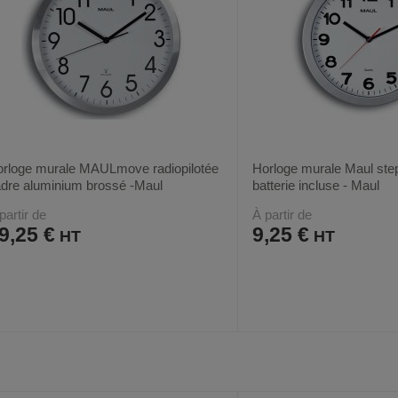
rloge murale MAULmove radiopilotée
Horloge murale Maul step
dre aluminium brossé -Maul
batterie incluse - Maul
partir de
À partir de
9,25 €
9,25 €
AJOUTER
COMPARER
AJOUTER
COMPARER
VOIR
2
3
AUX
CE
AUX
CE