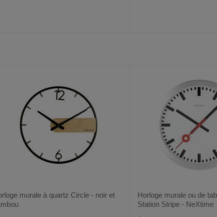
AJOUTER
COMPARER
AJOUTER
COMPARER
VOIR
6
6
AUX
CE
AUX
CE
FAVORIS
PRODUIT
FAVORIS
PRODUIT
rloge murale à quartz Circle - noir et
Horloge murale ou de tab
ambou
Station Stripe - NeXtime