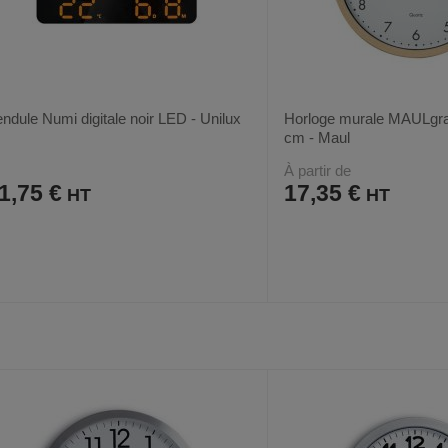
ndule Numi digitale noir LED - Unilux
Horloge murale MAULgrai
cm - Maul
À partir de
1,75 €
17,35 €
AJOUTER
COMPARER
AJOUTER
COMPARER
VOIR
2
AUX
CE
AUX
CE
FAVORIS
PRODUIT
FAVORIS
PRODUIT