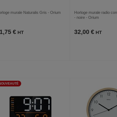
rloge murale Naturalis Gris - Orium
Horloge murale radio cont
- noire - Orium
1,75 €
32,00 €
AJOUTER
COMPARER
AJOUTER
COMPARER
VOIR
AUX
CE
AUX
CE
FAVORIS
PRODUIT
FAVORIS
PRODUIT
NOUVEAUTÉ