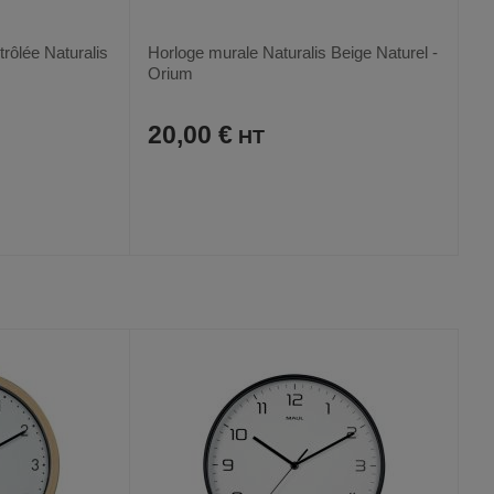
rôlée Naturalis
Horloge murale Naturalis Beige Naturel -
Orium
20,00 €
AJOUTER
COMPARER
VOIR
VOIR
AUX
CE
FAVORIS
PRODUIT