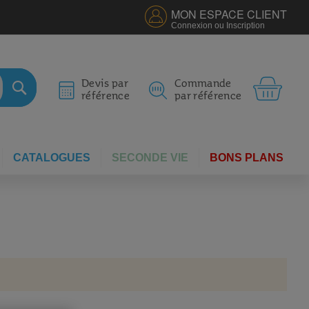
MON ESPACE CLIENT
Connexion ou Inscription
MON 
Devis par
Commande
référence
par référence
RECHERCHER
CATALOGUES
SECONDE VIE
BONS PLANS