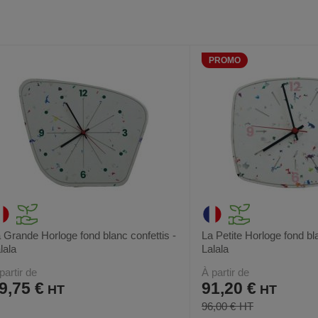
AJOUTER
COMPARER
AJOUTER
COMPARER
VOIR
2
AUX
CE
AUX
CE
FAVORIS
PRODUIT
FAVORIS
PRODUIT
PROMO
 Grande Horloge fond blanc confettis -
La Petite Horloge fond bla
lala
Lalala
partir de
À partir de
9,75 €
91,20 €
96,00 €