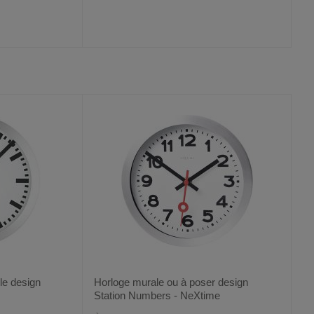
AJOUTER
COMPARER
VOIR
VOIR
AUX
CE
FAVORIS
PRODUIT
le design
Horloge murale ou à poser design
Station Numbers - NeXtime