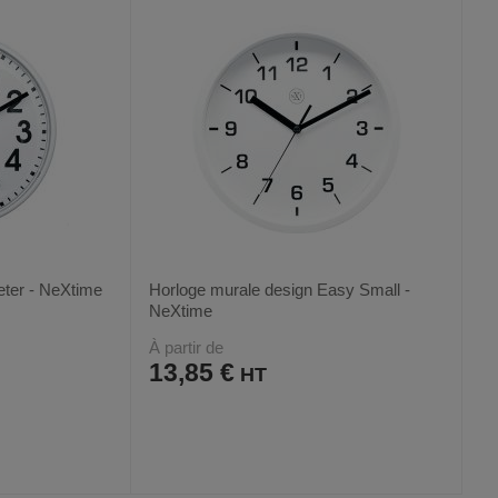
FAVORIS
PRODUIT
eter - NeXtime
Horloge murale design Easy Small -
NeXtime
À partir de
13,85 €