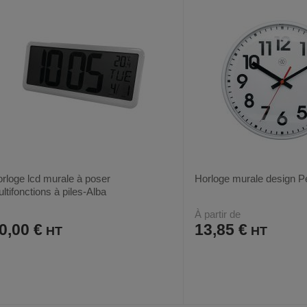
FAVORIS
PRODUIT
FAVORIS
PRODUIT
rloge lcd murale à poser
Horloge murale design P
ltifonctions à piles-Alba
À partir de
0,00 €
13,85 €