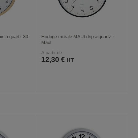
n à quartz 30
Horloge murale MAULdrip à quartz -
Maul
À partir de
12,30 €
AJOUTER
COMPARER
VOIR
VOIR
2
AUX
CE
FAVORIS
PRODUIT