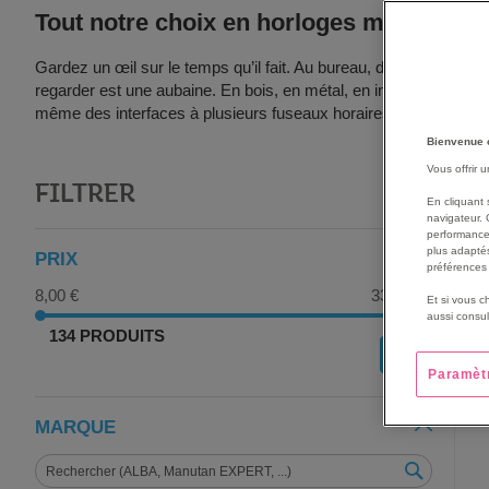
Tout notre choix en horloges murales
Gardez un œil sur le temps qu’il fait. Au bureau, disposer d’une
regarder est une aubaine. En bois, en métal, en inox ou en plas
même des interfaces à plusieurs fuseaux horaires.
Bienvenue 
Vous offrir 
FILTRER
G
En cliquant 
navigateur. 
performance
plus adaptés
PRIX
préférences 
8,00 €
330,00 €
Et si vous c
aussi consul
134 PRODUITS
OK
Paramèt
MARQUE