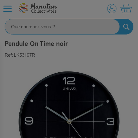
MO
RECHE
Pendule On Time noir
Ref: LK53197R
SKIP
TO
THE
END
OF
THE
IMAGES
GALLERY