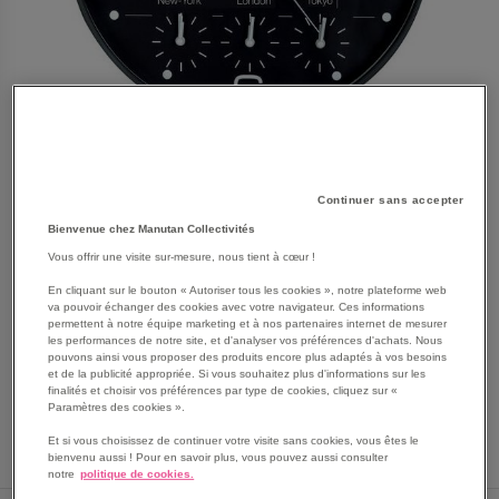
Continuer sans accepter
Bienvenue chez Manutan Collectivités
Vous offrir une visite sur-mesure, nous tient à cœur !
SKIP
Les avantages
En cliquant sur le bouton « Autoriser tous les cookies », notre plateforme web
TO
va pouvoir échanger des cookies avec votre navigateur. Ces informations
THE
La pendule ON TIME permet de choisir 4 fuseaux
permettent à notre équipe marketing et à nos partenaires internet de mesurer
BEGINNING
les performances de notre site, et d'analyser vos préférences d'achats. Nous
horaires différents pour être réactif partout dans le
pouvons ainsi vous proposer des produits encore plus adaptés à vos besoins
OF
monde : France, Londres, Tokyo et New York.
et de la publicité appropriée. Si vous souhaitez plus d'informations sur les
THE
Possède un système quartz haute précision
finalités et choisir vos préférences par type de cookies, cliquez sur «
IMAGES
Paramètres des cookies ».
Voir le descriptif complet
GALLERY
Et si vous choisissez de continuer votre visite sans cookies, vous êtes le
bienvenu aussi ! Pour en savoir plus, vous pouvez aussi consulter
notre
politique de cookies.