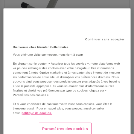
Continuer sans accepter
Bienvenue chez Manutan Collectivités
Vous offrir une visite sur-mesure, nous tient à cœur !
En cliquant sur le bouton « Autoriser tous les cookies », notre plateforme web
va pouvoir échanger des cookies avec votre navigateur. Ces informations
permettent à notre équipe marketing et à nos partenaires internet de mesurer
SKIP
Les avantages
les performances de notre site, et d'analyser vos préférences d'achats. Nous
TO
pouvons ainsi vous proposer des produits encore plus adaptés à vos besoins
THE
et de la publicité appropriée. Si vous souhaitez plus d'informations sur les
Pédalier à affichage: Ce pédalier permet de faire un
finalités et choisir vos préférences par type de cookies, cliquez sur «
BEGINNING
exercice physique à domicile ou au bureau
Paramètres des cookies ».
OF
Compact et pliable
THE
Et si vous choisissez de continuer votre visite sans cookies, vous êtes le
Ce pédalier permet de mettre en úuvre facilement un
bienvenu aussi ! Pour en savoir plus, vous pouvez aussi consulter
IMAGES
exercice physique chez vous, au bureau, etc ... Il est
notre
politique de cookies.
GALLERY
équipé d'une molette de serrage permettant de modifier
la résistance de pédalage, d'un afficheur LCD pour le
Paramètres des cookies
temps, les calories dépensées et la fréquence et de