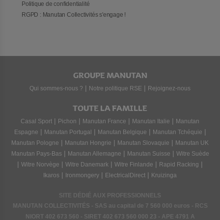
Politique de confidentialité
RGPD : Manutan Collectivités s'engage !
GROUPE MANUTAN
|
|
Qui sommes-nous ?
Notre politique RSE
Rejoignez-nous
TOUTE LA FAMILLE
|
|
|
|
Casal Sport
Pichon
Manutan France
Manutan Italie
Manutan
|
|
|
|
Espagne
Manutan Portugal
Manutan Belgique
Manutan Tchéquie
|
|
|
Manutan Pologne
Manutan Hongrie
Manutan Slovaquie
Manutan UK
|
|
|
Manutan Pays-Bas
Manutan Allemagne
Manutan Suisse
Witre Suède
|
|
|
|
|
Witre Norvège
Witre Danemark
Witre Finlande
Rapid Racking
|
|
|
Ikaros
Ironmongery
ElectricalDirect
Kruizinga
SITE DÉDIÉ AUX PROFESSIONNELS
MANUTAN COLLECTIVITÉS - SAS au capital de 7 560 000 euros - RCS
NIORT
402 673 560
- SIRET
402 673 560 000 23
- APE 4791 A