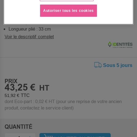
pédales avec straps.
Pliage pour le rangement.
Autoriser tous les cookies
Hauteur plié : 17 cm
Longueur plié : 33 cm
Voir le descriptif complet
Sous 5 jours
PRIX
43,25 €
51,92 €
dont Eco-part :
0,02 €
HT (pour une reprise de votre ancien
produit, contactez le service client)
QUANTITÉ