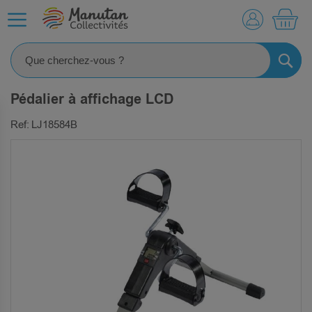
MO
RECHE
Pédalier à affichage LCD
Ref: LJ18584B
SKIP
TO
THE
END
OF
THE
IMAGES
GALLERY