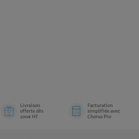
Livraison
Facturation
offerte dès
simplifiée avec
200€ HT
Chorus Pro