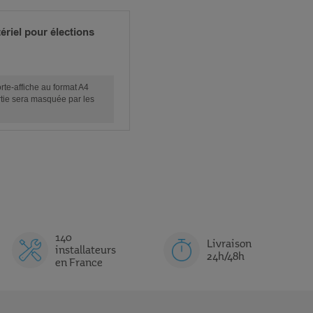
riel pour élections
rte-affiche au format A4
tie sera masquée par les
140
Livraison
installateurs
24h/48h
en France