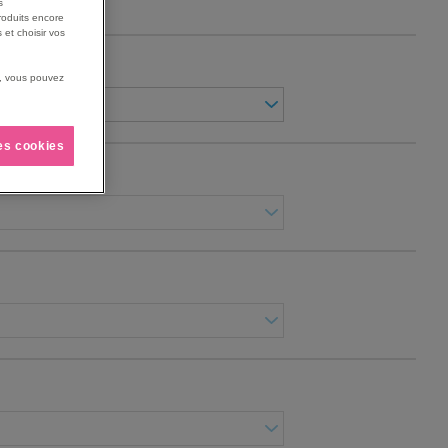
s
roduits encore
 et choisir vos
us, vous pouvez
les cookies