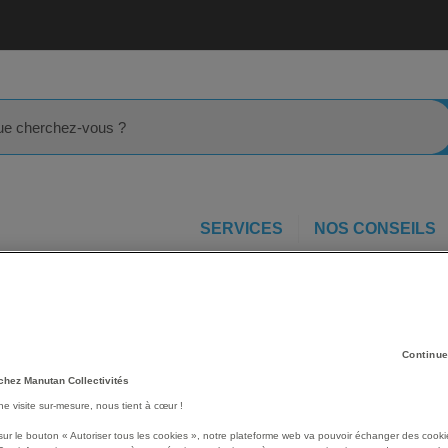
rcher
SERVICES
NOS CONSEILS
idage à sangle
Panneau porte affiche A4 - 76mm - Manutan Exp
Les avantages
Continue
Panneau porte-affiche po
chez Manutan Collectivités
Porte-affiche A4 avec cad
une visite sur-mesure, nous tient à cœur !
Ce produit est conçu pour
sur le bouton « Autoriser tous les cookies », notre plateforme web va pouvoir échanger des cooki
Voir le descriptif complet