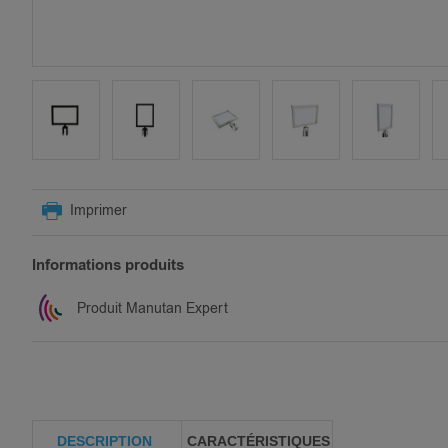
SKIP
TO
Imprimer
THE
BEGINNING
OF
Informations produits
THE
IMAGES
Produit Manutan Expert
GALLERY
DESCRIPTION
CARACTÉRISTIQUES