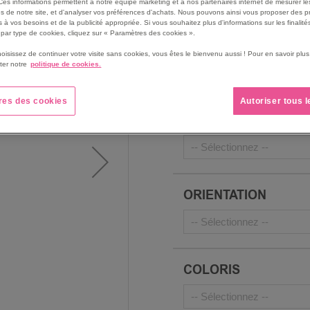
Ces informations permettent à notre équipe marketing et à nos partenaires internet de mesurer le
s de notre site, et d'analyser vos préférences d'achats. Nous pouvons ainsi vous proposer des p
 à vos besoins et de la publicité appropriée. Si vous souhaitez plus d'informations sur les finalités
par type de cookies, cliquez sur « Paramètres des cookies ».
PROFONDEUR
hoisissez de continuer votre visite sans cookies, vous êtes le bienvenu aussi ! Pour en savoir pl
ter notre
politique de cookies.
res des cookies
Autoriser tous 
LONGUEUR
ORIENTATION
COLORIS