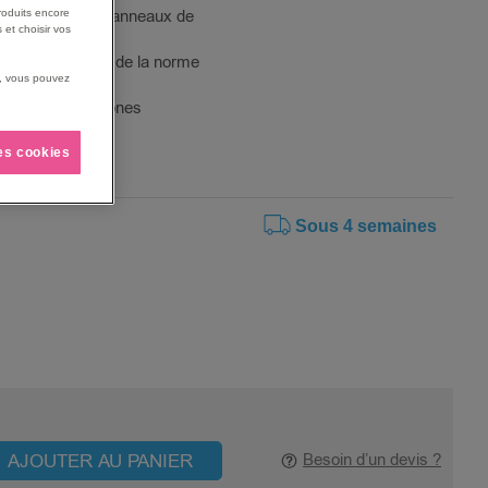
 7010 pour les panneaux de
roduits encore
 et choisir vos
 aux exigences de la norme
us, vous pouvez
ement les téléphones
ie.
les cookies
Sous 4 semaines
AJOUTER AU PANIER
Besoin d’un devis ?