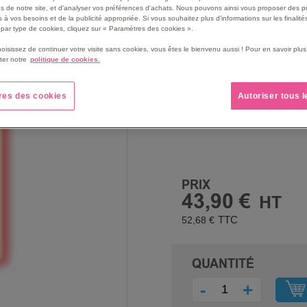
Conforme à la norme ISO
s de notre site, et d'analyser vos préférences d'achats. Nous pouvons ainsi vous proposer des p
 à vos besoins et de la publicité appropriée. Si vous souhaitez plus d'informations sur les finalités
sécurité incendie.
par type de cookies, cliquez sur « Paramètres des cookies ».
Performances supérieures
hoisissez de continuer votre visite sans cookies, vous êtes le bienvenu aussi ! Pour en savoir pl
ISO 16069.
ter notre
politique de cookies.
Permet de localiser rapid
d'urgence en cas d'incend
res des cookies
Autoriser tous 
Voir le descriptif complet
PRIX
43,90 €
52,68 €
QUANTITÉ
-
+