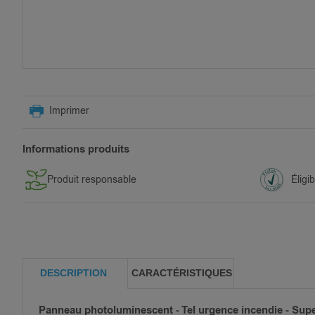
SKIP
TO
Imprimer
THE
BEGINNING
OF
Informations produits
THE
IMAGES
Produit responsable
Éligi
GALLERY
DESCRIPTION
CARACTÉRISTIQUES
Panneau photoluminescent - Tel urgence incendie - Supe