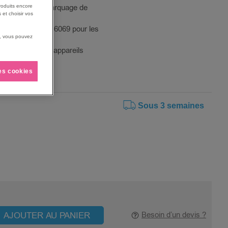
 7010 pour le marquage de
roduits encore
 et choisir vos
 la norme ISO 16069 pour les
us, vous pouvez
nts.
mplacements des appareils
nement sombre.
les cookies
Sous 3 semaines
AJOUTER AU PANIER
Besoin d’un devis ?