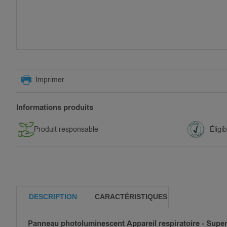
SKIP
TO
Imprimer
THE
BEGINNING
OF
Informations produits
THE
IMAGES
Produit responsable
Éligi
GALLERY
DESCRIPTION
CARACTÉRISTIQUES
Panneau photoluminescent Appareil respiratoire - Super