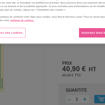
Conforme à la norme ISO
s de notre site, et d'analyser vos préférences d'achats. Nous pouvons ainsi vous proposer des p
 à vos besoins et de la publicité appropriée. Si vous souhaitez plus d'informations sur les finalités
sécurité.
par type de cookies, cliquez sur « Paramètres des cookies ».
Dépasse les exigences de
hoisissez de continuer votre visite sans cookies, vous êtes le bienvenu aussi ! Pour en savoir pl
matériaux photoluminesce
ter notre
politique de cookies.
Idéal pour signaler les e
respiratoires en environ
res des cookies
Autoriser tous 
Voir le descriptif complet
PRIX
40,90 €
49,08 €
QUANTITÉ
-
+