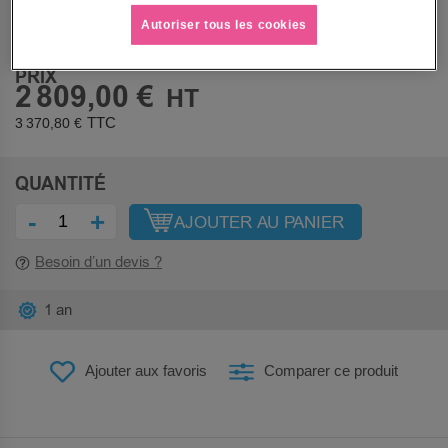
Sous 5 jours
Autoriser tous les cookies
PRIX
2 809,00 €
3 370,80 €
QUANTITÉ
-
+
AJOUTER AU PANIER
Besoin d’un devis ?
1 an
Ajouter aux favoris
Comparer ce produit