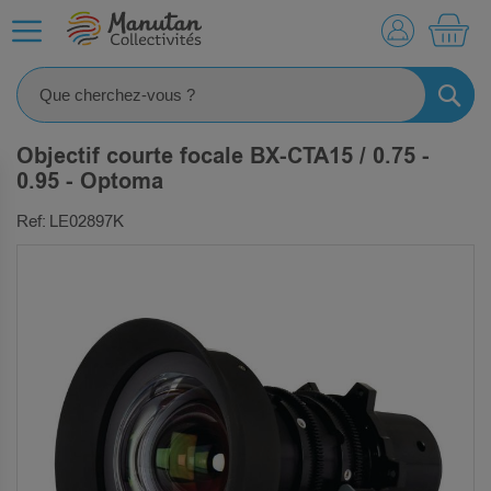
MO
RECHE
Objectif courte focale BX-CTA15 / 0.75 -
0.95 - Optoma
Ref: LE02897K
SKIP
TO
THE
END
OF
THE
IMAGES
GALLERY