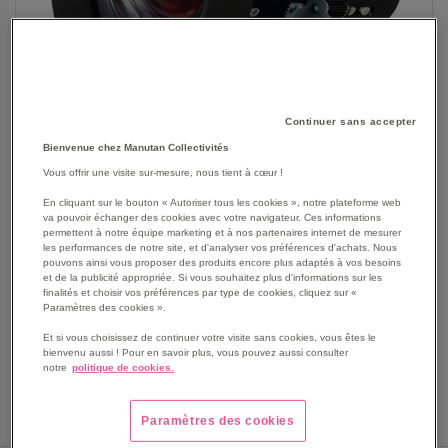
Continuer sans accepter
Bienvenue chez Manutan Collectivités
Vous offrir une visite sur-mesure, nous tient à cœur !
SKIP
Les avantages
En cliquant sur le bouton « Autoriser tous les cookies », notre plateforme web
TO
va pouvoir échanger des cookies avec votre navigateur. Ces informations
THE
Objectif dédié au vidéoprojecteur Optoma : ZU650 /
permettent à notre équipe marketing et à nos partenaires internet de mesurer
BEGINNING
les performances de notre site, et d'analyser vos préférences d'achats. Nous
WU630 / ZU0850.
pouvons ainsi vous proposer des produits encore plus adaptés à vos besoins
OF
Modèle grand angle BX-CTA15.
et de la publicité appropriée. Si vous souhaitez plus d'informations sur les
THE
Focale fixe 0,75 0,95 : 1
finalités et choisir vos préférences par type de cookies, cliquez sur «
IMAGES
Paramètres des cookies ».
Voir le descriptif complet
GALLERY
Et si vous choisissez de continuer votre visite sans cookies, vous êtes le
bienvenu aussi ! Pour en savoir plus, vous pouvez aussi consulter
notre
politique de cookies.
Paramètres des cookies