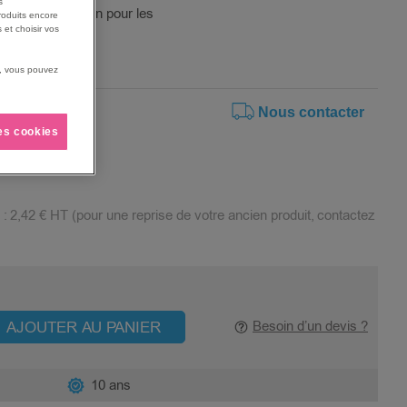
s
ts de suspension pour les
roduits encore
 et choisir vos
us, vous pouvez
Nous contacter
les cookies
 :
2,42 €
HT (pour une reprise de votre ancien produit, contactez
AJOUTER AU PANIER
Besoin d’un devis ?
10 ans