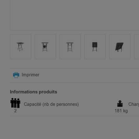
SKIP
TO
Imprimer
THE
BEGINNING
OF
Informations produits
THE
IMAGES
Capacité (nb de personnes)
Char
GALLERY
2
181 kg