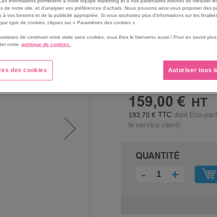
Ces informations permettent à notre équipe marketing et à nos partenaires internet de mesurer le
Pratique grâce aux croche
s de notre site, et d'analyser vos préférences d'achats. Nous pouvons ainsi vous proposer des p
 à vos besoins et de la publicité appropriée. Si vous souhaitez plus d'informations sur les finalités
sacs et effets personnels.
par type de cookies, cliquez sur « Paramètres des cookies ».
Voir le descriptif complet
hoisissez de continuer votre visite sans cookies, vous êtes le bienvenu aussi ! Pour en savoir pl
ter notre
politique de cookies.
res des cookies
Autoriser tous 
PRIX
159,00 €
dont Eco-part
193,70 €
le service client)
QUANTITÉ
-
+