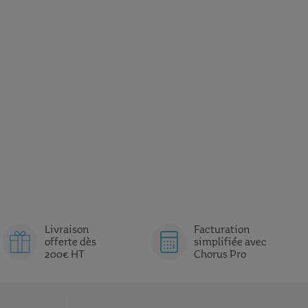
Livraison
Facturation
offerte dès
simplifiée avec
200€ HT
Chorus Pro