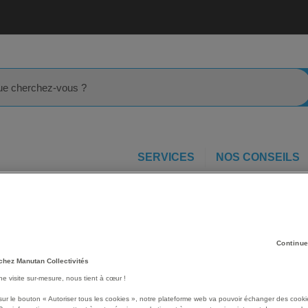
rcher
SERVICES
NOS CONSEILS
er de réception
Mange debout Cocktail 76 pliant - 70 x 70 cm gr
0 x
Les avantages
Continue
Mange debout Cocktail 76
chez Manutan Collectivités
idéal pour l'organisation d
une visite sur-mesure, nous tient à cœur !
évènements.
sur le bouton « Autoriser tous les cookies », notre plateforme web va pouvoir échanger des cooki
Charge maximale support