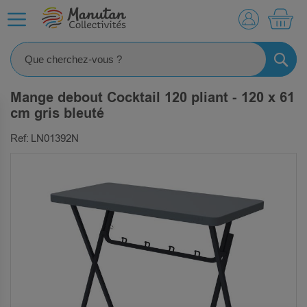
MO
RECHE
Mange debout Cocktail 120 pliant - 120 x 61
cm gris bleuté
Ref: LN01392N
SKIP
TO
THE
END
OF
THE
IMAGES
GALLERY