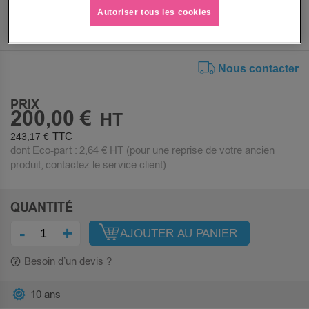
Autoriser tous les cookies
Nous contacter
PRIX
200,00 €
243,17 €
dont Eco-part :
2,64 €
HT (pour une reprise de votre ancien
produit, contactez le service client)
QUANTITÉ
-
+
AJOUTER AU PANIER
Besoin d’un devis ?
10 ans