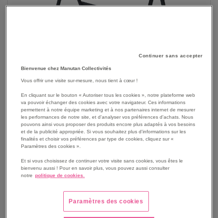
Continuer sans accepter
Bienvenue chez Manutan Collectivités
Vous offrir une visite sur-mesure, nous tient à cœur !
En cliquant sur le bouton « Autoriser tous les cookies », notre plateforme web
va pouvoir échanger des cookies avec votre navigateur. Ces informations
permettent à notre équipe marketing et à nos partenaires internet de mesurer
les performances de notre site, et d'analyser vos préférences d'achats. Nous
pouvons ainsi vous proposer des produits encore plus adaptés à vos besoins
SKIP
et de la publicité appropriée. Si vous souhaitez plus d'informations sur les
Les avantages
finalités et choisir vos préférences par type de cookies, cliquez sur «
TO
Paramètres des cookies ».
THE
Mange debout Cocktail 120 pliant forme rectangulaire
BEGINNING
Et si vous choisissez de continuer votre visite sans cookies, vous êtes le
120 x61 cm idéal pour l'organisation de coctails,
bienvenu aussi ! Pour en savoir plus, vous pouvez aussi consulter
OF
réceptions et évènements.
notre
politique de cookies.
THE
Charge maximale supportée 204 kg.
IMAGES
Pratique grâce aux crochets de suspension pour les
GALLERY
Paramètres des cookies
sacs et effets personnels.
Voir le descriptif complet