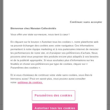
Continuer sans accepter
Bienvenue chez Manutan Collectivités
Vous offrir une visite sur-mesure, nous tient à cœur !
En cliquant sur le bouton « Autoriser tous les cookies », notre plateforme web
va pouvoir échanger des cookies avec votre navigateur. Ces informations
SKIP
Les avantages
permettent à notre équipe marketing et à nos partenaires internet de mesurer
TO
les performances de notre site, et d'analyser vos préférences d'achats. Nous
THE
Chaises Jenny non feu lot de 6 S-CAB
pouvons ainsi vous proposer des produits encore plus adaptés à vos besoins
et de la publicité appropriée. Si vous souhaitez plus d'informations sur les
BEGINNING
Assise et dossier en technopolymère ignifugé
finalités et choisir vos préférences par type de cookies, cliquez sur «
OF
Structure en aluminium anodisé Ø 25 mm
Paramètres des cookies ».
THE
Voir le descriptif complet
Et si vous choisissez de continuer votre visite sans cookies, vous êtes le
IMAGES
bienvenu aussi ! Pour en savoir plus, vous pouvez aussi consulter
GALLERY
notre
politique de cookies.
Paramètres des cookies
Autoriser tous les cookies