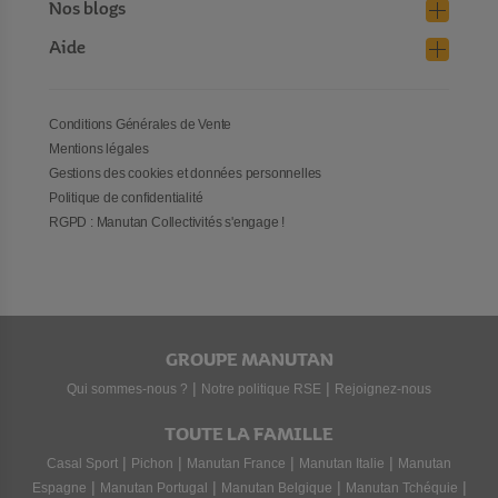
Nos blogs
Aide
Conditions Générales de Vente
Mentions légales
Gestions des cookies et données personnelles
Politique de confidentialité
RGPD : Manutan Collectivités s'engage !
GROUPE MANUTAN
|
|
Qui sommes-nous ?
Notre politique RSE
Rejoignez-nous
TOUTE LA FAMILLE
|
|
|
|
Casal Sport
Pichon
Manutan France
Manutan Italie
Manutan
|
|
|
|
Espagne
Manutan Portugal
Manutan Belgique
Manutan Tchéquie