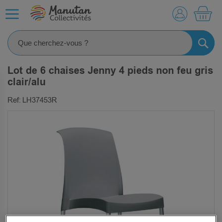
MO
RECHE
Lot de 6 chaises Jenny 4 pieds non feu gris
clair/alu
Ref: LH37453R
SKIP
TO
THE
END
OF
THE
IMAGES
GALLERY