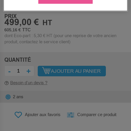
Nous contacter
PRIX
499,00 €
605,16 €
dont Eco-part :
5,30 €
HT (pour une reprise de votre ancien
produit, contactez le service client)
QUANTITÉ
-
+
AJOUTER AU PANIER
Besoin d’un devis ?
2 ans
Ajouter aux favoris
Comparer ce produit