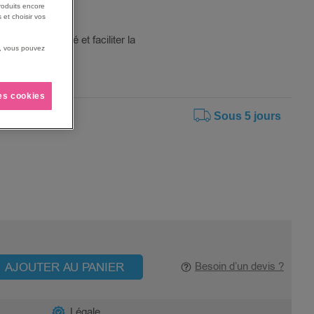
roduits encore
 et choisir vos
eflets.
e contrôle qualité et faciliter la
us, vous pouvez
les cookies
Sous 5 jours
AJOUTER AU PANIER
Besoin d’un devis ?
Légale