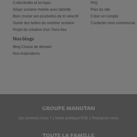
Collectivités et loi Agec
FAQ
Siège scolaire mobile avec tablette
Plan du site
Bien choisir ses poubelles de tri sélectif
Créer un compte
Guide des tailles du mobilier scolaire
Contacter mon commercial
Projet de création d'un Tiers-lieu
Nos blogs
Blog Classe de demain
Nos inspirations
GROUPE MANUTAN
|
|
Qui sommes-nous ?
Notre politique RSE
Rejoignez-nous
TOUTE LA FAMILLE