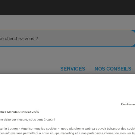
rcher
SERVICES
NOS CONSEILS
hage pour accueil
Lot de 50 Pochette d'identification logistique
Les avantages
Continue
chez Manutan Collectivités
Fixation sécurisée par scr
une visite sur-mesure, nous tient à cœur !
Largeur et profondeur de
3 compartiments à étiquet
sur le bouton « Autoriser tous les cookies », notre plateforme web va pouvoir échanger des cooki
Contenu facilement lu à l'
Ces informations permettent à notre équipe marketing et à nos partenaires internet de mesurer le