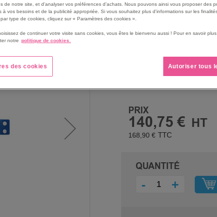
s de notre site, et d'analyser vos préférences d'achats. Nous pouvons ainsi vous proposer des p
barres.
 à vos besoins et de la publicité appropriée. Si vous souhaitez plus d'informations sur les finalités
Surface transparente anti-r
par type de cookies, cliquez sur « Paramètres des cookies ».
Outil, idéal pour améliorer l
hoisissez de continuer votre visite sans cookies, vous êtes le bienvenu aussi ! Pour en savoir pl
gestion de stock.
ter notre
politique de cookies.
Voir le descriptif complet
res des cookies
Autoriser tous 
PRIX
140,75 €
168,90 €
QUANTITÉ
-
+