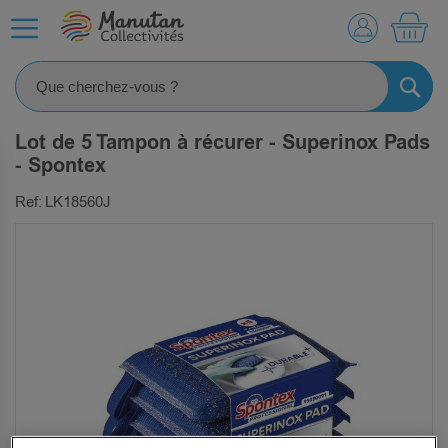
MO
RECHE
Lot de 5 Tampon à récurer - Superinox Pads
- Spontex
Ref: LK18560J
SKIP
TO
THE
END
OF
THE
IMAGES
GALLERY