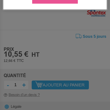
Sous 5 jours
PRIX
10,55 €
12,66 €
QUANTITÉ
-
+
AJOUTER AU PANIER
Besoin d’un devis ?
Légale