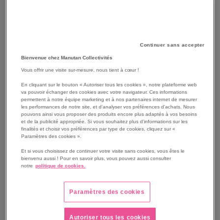
Continuer sans accepter
Bienvenue chez Manutan Collectivités
Vous offrir une visite sur-mesure, nous tient à cœur !
En cliquant sur le bouton « Autoriser tous les cookies », notre plateforme web
va pouvoir échanger des cookies avec votre navigateur. Ces informations
permettent à notre équipe marketing et à nos partenaires internet de mesurer
les performances de notre site, et d'analyser vos préférences d'achats. Nous
pouvons ainsi vous proposer des produits encore plus adaptés à vos besoins
et de la publicité appropriée. Si vous souhaitez plus d'informations sur les
finalités et choisir vos préférences par type de cookies, cliquez sur «
SKIP
Les avantages
Paramètres des cookies ».
TO
Et si vous choisissez de continuer votre visite sans cookies, vous êtes le
THE
Tampon à récurer hygiénique : ne relargue pas de
bienvenu aussi ! Pour en savoir plus, vous pouvez aussi consulter
BEGINNING
particules.
notre
politique de cookies.
OF
Facile à laver et à nettoyer | facile à manipuler.
THE
Peut être accroché à l'aide d'un crochet.
IMAGES
Paramètres des cookies
En acier inoxydable.
GALLERY
Longue durée d'utilisation.
Voir le descriptif complet
Autoriser tous les cookies