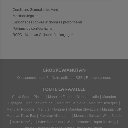
Conditions Générales de Vente
Mentions légales
Gestions des cookies et données personnelles
Politique de confidentialité
RGPD : Manutan Collectivités s'engage !
GROUPE MANUTAN
|
|
Qui sommes-nous ?
Notre politique RSE
Rejoignez-nous
TOUTE LA FAMILLE
|
|
|
|
Casal Sport
Pichon
Manutan France
Manutan Italie
Manutan
|
|
|
|
Espagne
Manutan Portugal
Manutan Belgique
Manutan Tchéquie
|
|
|
Manutan Pologne
Manutan Hongrie
Manutan Slovaquie
Manutan UK
|
|
|
Manutan Pays-Bas
Manutan Allemagne
Manutan Suisse
Witre Suède
|
|
|
|
|
Witre Norvège
Witre Danemark
Witre Finlande
Rapid Racking