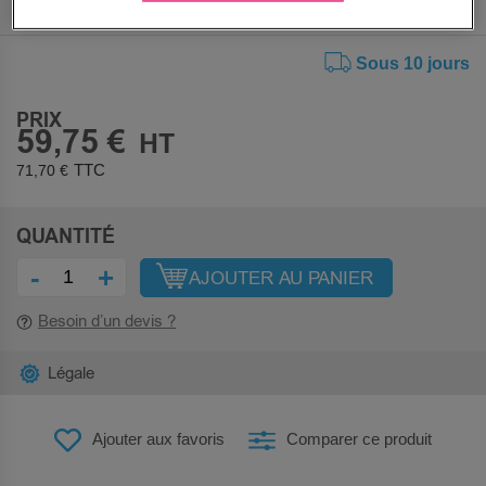
Sous 10 jours
PRIX
59,75 €
71,70 €
QUANTITÉ
-
+
AJOUTER AU PANIER
Besoin d’un devis ?
Légale
Ajouter aux favoris
Comparer ce produit