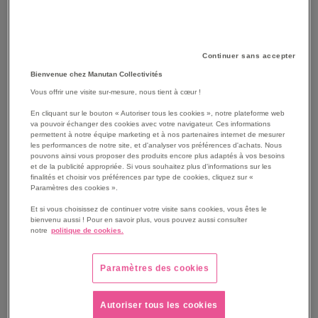
Continuer sans accepter
Bienvenue chez Manutan Collectivités
Vous offrir une visite sur-mesure, nous tient à cœur !
En cliquant sur le bouton « Autoriser tous les cookies », notre plateforme web
va pouvoir échanger des cookies avec votre navigateur. Ces informations
permettent à notre équipe marketing et à nos partenaires internet de mesurer
les performances de notre site, et d'analyser vos préférences d'achats. Nous
pouvons ainsi vous proposer des produits encore plus adaptés à vos besoins
et de la publicité appropriée. Si vous souhaitez plus d'informations sur les
finalités et choisir vos préférences par type de cookies, cliquez sur «
Paramètres des cookies ».
SKIP
Les avantages
TO
Et si vous choisissez de continuer votre visite sans cookies, vous êtes le
THE
bienvenu aussi ! Pour en savoir plus, vous pouvez aussi consulter
Facile à utiliser.
notre
politique de cookies.
BEGINNING
Réglure lignée bleue pour faciliter l’écriture.
OF
Double spirale blanche sur la gauche.
THE
En papier 70 g/m², sans bois.
Paramètres des cookies
IMAGES
Voir le descriptif complet
GALLERY
Autoriser tous les cookies