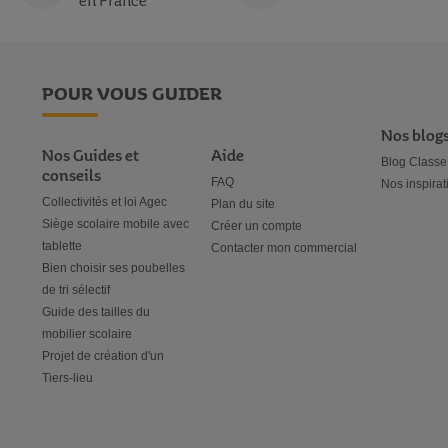
en France
POUR VOUS GUIDER
Nos blog
Nos Guides et
Aide
Blog Classe
conseils
FAQ
Nos inspirat
Collectivités et loi Agec
Plan du site
Siège scolaire mobile avec
Créer un compte
tablette
Contacter mon commercial
Bien choisir ses poubelles
de tri sélectif
Guide des tailles du
mobilier scolaire
Projet de création d'un
Tiers-lieu