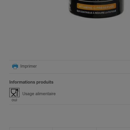
SKIP
TO
Imprimer
THE
BEGINNING
OF
Informations produits
THE
IMAGES
Usage alimentaire
GALLERY
oui