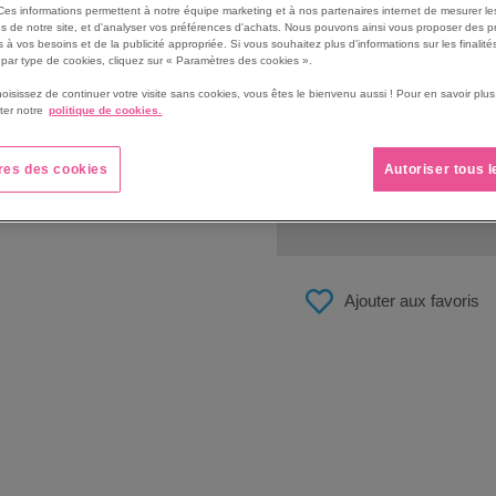
31,75 €
Ces informations permettent à notre équipe marketing et à nos partenaires internet de mesurer le
s de notre site, et d'analyser vos préférences d'achats. Nous pouvons ainsi vous proposer des p
 à vos besoins et de la publicité appropriée. Si vous souhaitez plus d'informations sur les finalités
33,50 €
par type de cookies, cliquez sur « Paramètres des cookies ».
hoisissez de continuer votre visite sans cookies, vous êtes le bienvenu aussi ! Pour en savoir pl
ter notre
politique de cookies.
QUANTITÉ
-
+
res des cookies
Autoriser tous 
Ajouter aux favoris