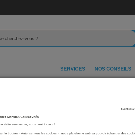
rcher
SERVICES
NOS CONSEILS
 pause
Lot de 24 canettes Minute Maid Orange 33 cl
ange
Voir le descriptif complet
Continue
chez Manutan Collectivités
une visite sur-mesure, nous tient à cœur !
PRIX
sur le bouton « Autoriser tous les cookies », notre plateforme web va pouvoir échanger des cooki