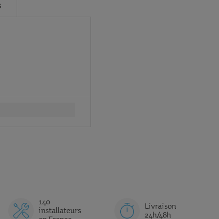
S
ion salle de pause
jus de fruits
ange
140
Livraison
installateurs
24h/48h