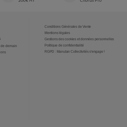
200€ HT
Chorus Pro
Conditions Générales de Vente
Mentions légales
s
Gestions des cookies et données personnelles
Politique de confidentialité
 de demain
RGPD : Manutan Collectivités s'engage !
ions