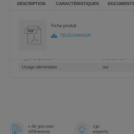
DESCRIPTION
CARACTÉRISTIQUES
DOCUMENT
Lot de 24 canettes Minute Maid Orange 33 cl - Alimentat
Plus
Type de produit
Soda, ice tea et 
Fiche produit
d’information
.
Modèle
Minute Maid Or
TÉLÉCHARGER
Contenance
0.33 L
Conditionnement produit
24 canettes
Type de produit
Jus de fruit
Usage alimentaire
oui
+ de 300 000
130
références
experts