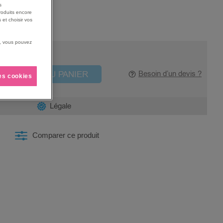
s
roduits encore
 et choisir vos
us, vous pouvez
AJOUTER AU PANIER
Besoin d’un devis ?
les cookies
Légale
Comparer ce produit