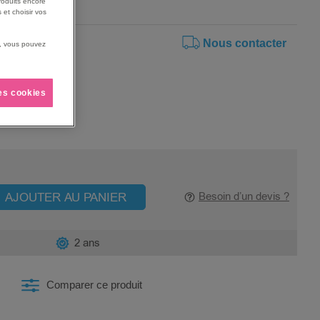
roduits encore
 et choisir vos
Nous contacter
us, vous pouvez
les cookies
AJOUTER AU PANIER
Besoin d’un devis ?
2 ans
Comparer ce produit