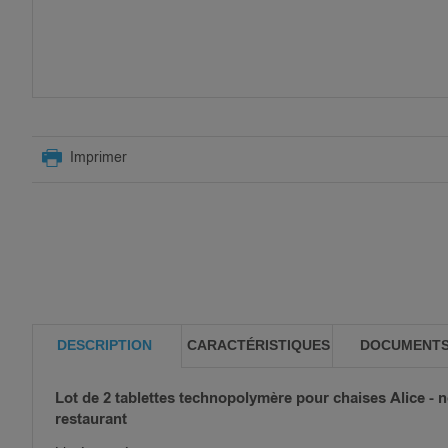
SKIP
TO
Imprimer
THE
BEGINNING
OF
THE
IMAGES
GALLERY
DESCRIPTION
CARACTÉRISTIQUES
DOCUMENT
Lot de 2 tablettes technopolymère pour chaises Alice - n
restaurant