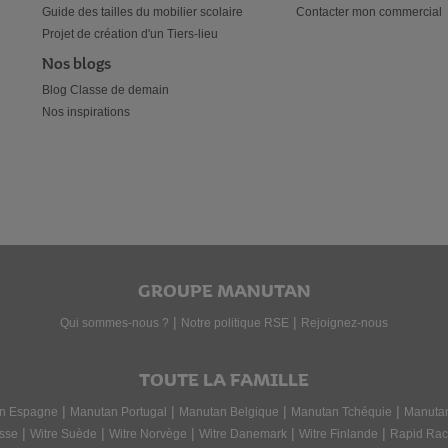
Guide des tailles du mobilier scolaire
Contacter mon commercial
Projet de création d'un Tiers-lieu
Nos blogs
Blog Classe de demain
Nos inspirations
GROUPE MANUTAN
|
|
Qui sommes-nous ?
Notre politique RSE
Rejoignez-nous
TOUTE LA FAMILLE
|
|
|
|
n Espagne
Manutan Portugal
Manutan Belgique
Manutan Tchéquie
Manuta
|
|
|
|
|
sse
Witre Suède
Witre Norvège
Witre Danemark
Witre Finlande
Rapid Rac