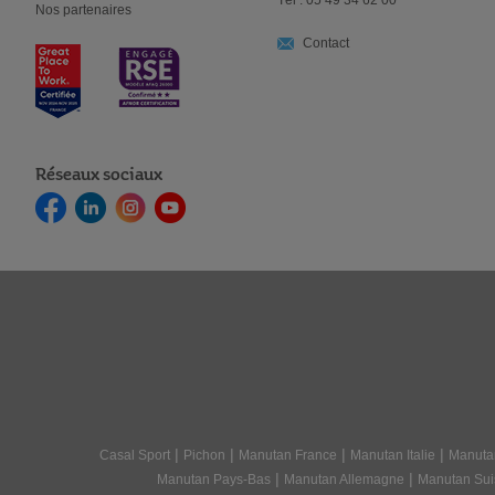
Tél : 05 49 34 62 00
Nos partenaires
Contact
Réseaux sociaux
|
|
|
|
Casal Sport
Pichon
Manutan France
Manutan Italie
Manuta
|
|
Manutan Pays-Bas
Manutan Allemagne
Manutan Sui