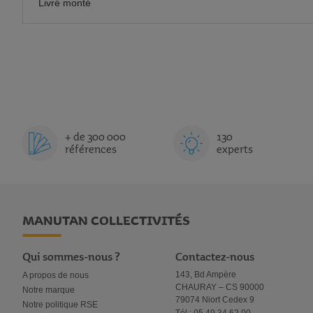
Livré monté
+ de 300 000
130
références
experts
MANUTAN COLLECTIVITÉS
Qui sommes-nous ?
Contactez-nous
143, Bd Ampère
A propos de nous
CHAURAY – CS 90000
Notre marque
79074 Niort Cedex 9
Notre politique RSE