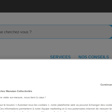
rcher
SERVICES
NOS CONSEILS
n
Chaise de restaurant
Lot de 2 tablettes technopolymère pou
 pour
Les avantages
Continue
chez Manutan Collectivités
Tablette d'écriture à basc
une visite sur-mesure, nous tient à cœur !
Technopolymère.
Tube chromé Ø 16 mm
sur le bouton « Autoriser tous les cookies », notre plateforme web va pouvoir échanger des cooki
Ces informations permettent à notre équipe marketing et à nos partenaires internet de mesurer le
Voir le descriptif complet