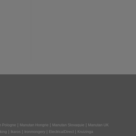
|
|
|
n Pologne
Manutan Hongrie
Manutan Slovaquie
Manutan UK
|
|
|
|
king
Ikaros
Ironmongery
ElectricalDirect
Kruizinga