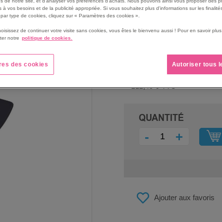
s de notre site, et d'analyser vos préférences d'achats. Nous pouvons ainsi vous proposer des p
 à vos besoins et de la publicité appropriée. Si vous souhaitez plus d'informations sur les finalités
par type de cookies, cliquez sur « Paramètres des cookies ».
hoisissez de continuer votre visite sans cookies, vous êtes le bienvenu aussi ! Pour en savoir pl
ter notre
politique de cookies.
PRIX
res des cookies
Autoriser tous 
177,00 €
212,40 €
QUANTITÉ
-
+
Ajouter aux favoris