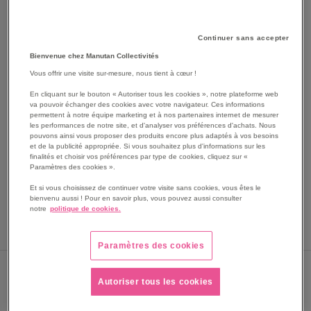
Continuer sans accepter
Bienvenue chez Manutan Collectivités
Vous offrir une visite sur-mesure, nous tient à cœur !
En cliquant sur le bouton « Autoriser tous les cookies », notre plateforme web
va pouvoir échanger des cookies avec votre navigateur. Ces informations
SKIP
permettent à notre équipe marketing et à nos partenaires internet de mesurer
Les avantages
les performances de notre site, et d'analyser vos préférences d'achats. Nous
TO
pouvons ainsi vous proposer des produits encore plus adaptés à vos besoins
THE
Sceaux platseal à serrage progressif.
et de la publicité appropriée. Si vous souhaitez plus d'informations sur les
BEGINNING
finalités et choisir vos préférences par type de cookies, cliquez sur «
Voir le descriptif complet
Paramètres des cookies ».
OF
THE
Et si vous choisissez de continuer votre visite sans cookies, vous êtes le
IMAGES
bienvenu aussi ! Pour en savoir plus, vous pouvez aussi consulter
notre
politique de cookies.
GALLERY
Paramètres des cookies
Sous 4 semaines
Autoriser tous les cookies
PRIX