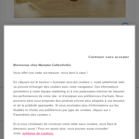
SKIP
Les avantages
TO
THE
Tablettes d'exposition Praxi
Continuer sans accepter
BEGINNING
Fixation par 2 consoles en fil métal Ø 8 mm
Bienvenue chez Manutan Collectivités
OF
Compatibles avec grilles d’exposition
THE
Vous offrir une visite sur-mesure, nous tient à cœur !
Voir le descriptif complet
IMAGES
En cliquant sur le bouton « Autoriser tous les cookies », notre plateforme web
GALLERY
va pouvoir échanger des cookies avec votre navigateur. Ces informations
permettent à notre équipe marketing et à nos partenaires internet de mesurer
MATÉRIAUX
les performances de notre site, et d'analyser vos préférences d'achats. Nous
pouvons ainsi vous proposer des produits encore plus adaptés à vos besoins
et de la publicité appropriée. Si vous souhaitez plus d'informations sur les
finalités et choisir vos préférences par type de cookies, cliquez sur «
Paramètres des cookies ».
Et si vous choisissez de continuer votre visite sans cookies, vous êtes le
bienvenu aussi ! Pour en savoir plus, vous pouvez aussi consulter
LONGUEURS
notre
politique de cookies.