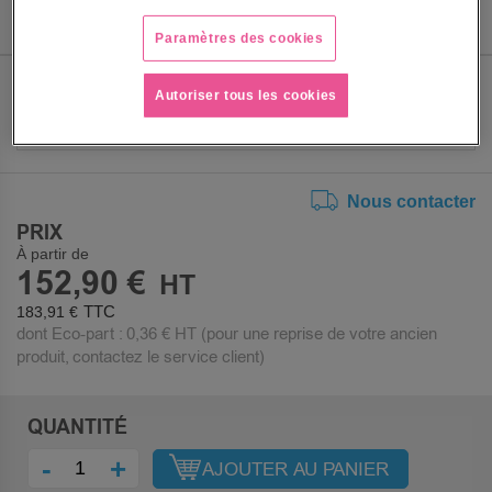
Paramètres des cookies
LARGEUR
Autoriser tous les cookies
Nous contacter
PRIX
À partir de
152,90 €
183,91 €
dont Eco-part :
0,36 €
HT (pour une reprise de votre ancien
produit, contactez le service client)
QUANTITÉ
-
+
AJOUTER AU PANIER