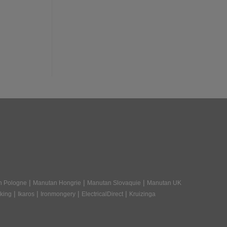
|
|
|
n Pologne
Manutan Hongrie
Manutan Slovaquie
Manutan UK
|
|
|
|
king
Ikaros
Ironmongery
ElectricalDirect
Kruizinga