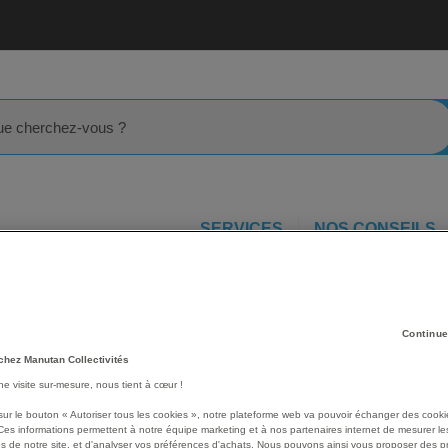
rcher
SERVICES
NOS CONSEILS
ll
Lot 2 ballons de basket Club T.5 Junior
nior
Continue
Les avantages
chez Manutan Collectivités
Lot de 2 ballons de basket 
une visite sur-mesure, nous tient à cœur !
métalliques incluses.
sur le bouton « Autoriser tous les cookies », notre plateforme web va pouvoir échanger des cooki
Ils permettent la pratique
Ces informations permettent à notre équipe marketing et à nos partenaires internet de mesurer le
aux normes : grainé vulca
s de notre site, et d'analyser vos préférences d'achats. Nous pouvons ainsi vous proposer des p