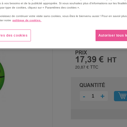
Ils sont choisis pour l’entr
 à vos besoins et de la publicité appropriée. Si vous souhaitez plus d'informations sur les finalités
par type de cookies, cliquez sur « Paramètres des cookies ».
Diamètre 22 cm.
hoisissez de continuer votre visite sans cookies, vous êtes le bienvenu aussi ! Pour en savoir pl
Voir le descriptif complet
ter notre
politique de cookies.
res des cookies
Autoriser tous 
PRIX
17,39 €
20,87 €
QUANTITÉ
-
+