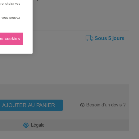
aînement junior.
 et choisir vos
us, vous pouvez
Sous 5 jours
les cookies
AJOUTER AU PANIER
Besoin d’un devis ?
Légale