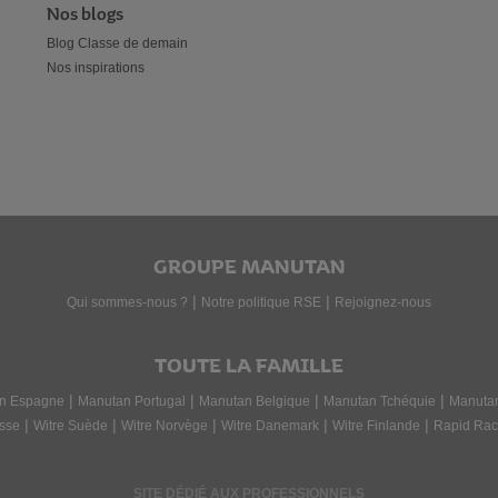
Nos blogs
Blog Classe de demain
Nos inspirations
GROUPE MANUTAN
|
|
Qui sommes-nous ?
Notre politique RSE
Rejoignez-nous
TOUTE LA FAMILLE
|
|
|
|
n Espagne
Manutan Portugal
Manutan Belgique
Manutan Tchéquie
Manuta
|
|
|
|
|
sse
Witre Suède
Witre Norvège
Witre Danemark
Witre Finlande
Rapid Rac
SITE DÉDIÉ AUX PROFESSIONNELS