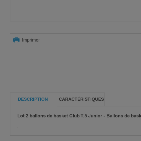
SKIP
TO
Imprimer
THE
BEGINNING
OF
THE
IMAGES
GALLERY
DESCRIPTION
CARACTÉRISTIQUES
Lot 2 ballons de basket Club T.5 Junior - Ballons de bask
.