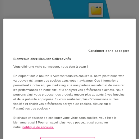
Continuer sans accepter
Bienvenue chez Manutan Collectivités
Vous offrir une visite sur-mesure, nous tient à cœur !
En cliquant sur le bouton « Autoriser tous les cookies », notre plateforme web
va pouvoir échanger des cookies avec votre navigateur. Ces informations
SKIP
Les avantages
permettent à notre équipe marketing et à nos partenaires internet de mesurer
TO
les performances de notre site, et d'analyser vos préférences d'achats. Nous
pouvons ainsi vous proposer des produits encore plus adaptés à vos besoins
THE
Logiciel de gestion de tablettes Android
et de la publicité appropriée. Si vous souhaitez plus d'informations sur les
BEGINNING
Logiciel intuitif pour l'enseignant.
finalités et choisir vos préférences par type de cookies, cliquez sur «
OF
Paramètres des cookies ».
Maintenance optimisée pour l'administrateur.
THE
Voir le descriptif complet
Et si vous choisissez de continuer votre visite sans cookies, vous êtes le
IMAGES
bienvenu aussi ! Pour en savoir plus, vous pouvez aussi consulter
GALLERY
notre
politique de cookies.