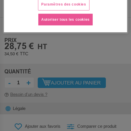
Paramètres des cookies
Autoriser tous les cookies
Sous 5 jours
PRIX
28,75 €
34,50 €
QUANTITÉ
-
+
AJOUTER AU PANIER
Besoin d’un devis ?
Légale
Ajouter aux favoris
Comparer ce produit