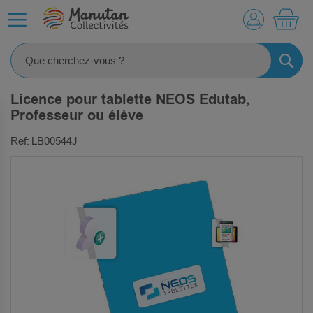
MO
RECHE
Licence pour tablette NEOS Edutab,
Professeur ou élève
Ref: LB00544J
SKIP
TO
THE
END
OF
THE
IMAGES
GALLERY