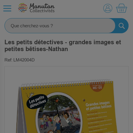
MO
RECHE
Les petits détectives - grandes images et
petites bêtises-Nathan
Ref: LM42004D
SKIP
TO
THE
END
OF
THE
IMAGES
GALLERY