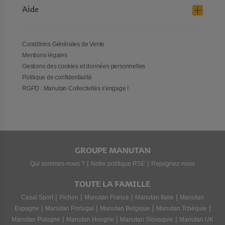
Aide
Conditions Générales de Vente
Mentions légales
Gestions des cookies et données personnelles
Politique de confidentialité
RGPD : Manutan Collectivités s'engage !
GROUPE MANUTAN
|
|
Qui sommes-nous ?
Notre politique RSE
Rejoignez-nous
TOUTE LA FAMILLE
|
|
|
|
Casal Sport
Pichon
Manutan France
Manutan Italie
Manutan
|
|
|
|
Espagne
Manutan Portugal
Manutan Belgique
Manutan Tchéquie
|
|
|
Manutan Pologne
Manutan Hongrie
Manutan Slovaquie
Manutan UK