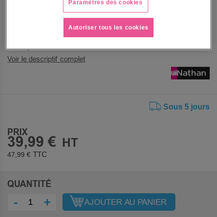
Paramètres des cookies
coopération et respect des règles du vivre ensemble
Support évolutif et ludique basé sur l’observation de
scènes du quotidien, stimulant l’esprit critique et la
Autoriser tous les cookies
réflexion grâce à des situations progressivement plus
complexes
Voir le descriptif complet
Sous 5 jours
PRIX
39,99 €
47,99 €
QUANTITÉ
-
+
AJOUTER AU PANIER