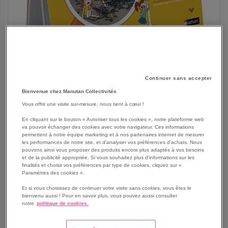
Continuer sans accepter
Bienvenue chez Manutan Collectivités
Vous offrir une visite sur-mesure, nous tient à cœur !
En cliquant sur le bouton « Autoriser tous les cookies », notre plateforme web
va pouvoir échanger des cookies avec votre navigateur. Ces informations
permettent à notre équipe marketing et à nos partenaires internet de mesurer
SKIP
Les avantages
les performances de notre site, et d'analyser vos préférences d'achats. Nous
TO
pouvons ainsi vous proposer des produits encore plus adaptés à vos besoins
THE
et de la publicité appropriée. Si vous souhaitez plus d'informations sur les
Les petits détectives, un outil complet pour développer
finalités et choisir vos préférences par type de cookies, cliquez sur «
BEGINNING
langage et compétences sociales.
Paramètres des cookies ».
OF
Développe le langage oral et la qualité d’expression en
THE
Et si vous choisissez de continuer votre visite sans cookies, vous êtes le
travaillant la construction de phrases, le vocabulaire et
bienvenu aussi ! Pour en savoir plus, vous pouvez aussi consulter
IMAGES
l’utilisation des connecteurs logiques
notre
politique de cookies.
GALLERY
Favorise les compétences sociales et psychosociales :
compréhension des émotions, résolution de conflits,